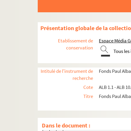
Souvenir de Salonique - Le remp
Souvenir de Salonique - L'église
Salonique - Rue Egnatia
Présentation globale de la collecti
La Macédoine pittoresque - Yéni
La Macédoine pittoresque - Mina
Etablissement de
Espace Média G
La Macédoine pittoresque - La f
conservation
Tous les
La Macédoine pittoresque - Yénid
La Macédoine pittoresque - Yénidj
Intitulé de l'instrument de
Fonds Paul Alba
Souvenir de Salonique - Ancienne
recherche
Salonique - Costume des enviro
Cote
ALB 1.1 - ALB 10
Salonique - Sarcophage dans un
Titre
Fonds Paul Albar
Scènes et types de Macédoine - La
Scènes et types de Macédoine - 
Scènes et types de Macédoine - Y
Dans le document :
Scènes et types de Macédoine - 