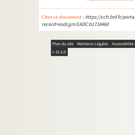
Salonique - Le consulat d'Autrich
Salonique - La mosquée Eskidj
Citer ce document :
https://ccfr.bnf.fr/por
Salonique - Incendie coupé par l
record=eadcgm:EADC:b1718460
Salonique - Village Romani - dans
Salonique - Vue du quai
Plan du site
Mentions Légales
Accessibilit
Salonique - Village Romani - Ta
v 31.1.0
Salonique - Village Romani - Gr
Salonique - La foule - Place de la
Salonique - Camp de Lembet - Le 
Salonique - Un panorama
Salonique - Arc de triomphe cons
Salonique - Maison bombardée
Salonique - Fontaine turque
Salonique - Raid d'aviatik sur la 
Salonique - Attelage de buffles