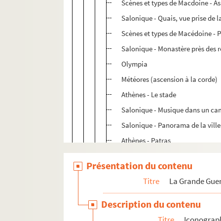
Scènes et types de Macdoine - A
Salonique - Quais, vue prise de la
Scènes et types de Macédoine - 
Salonique - Monastère près des 
Olympia
Météores (ascension à la corde)
Athènes - Le stade
Salonique - Musique dans un ca
Salonique - Panorama de la ville
Athènes - Patras
Salonique - Saint Georges (Saint
Présentation du contenu
Salonique - Soldats français dé
Titre
La Grande Guer
Salonique - Fontaine près du parc
Salonique - Pont de la rue du 29
Description du contenu
Salonique - Arrivée de Vénizélos
Titre
Iconograp