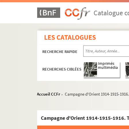
La guerre européenne dans les B
Catalogue co
Musulmans en prière
La guerre européene dans les Ba
La guerre européenne dans les Ba
LES CATALOGUES
Constantinople : Stamboul et le
[Ablutions devant la mosquée ?]
RECHERCHE RAPIDE
La guerre européenne dans les Ba
Imprimés
La guerre européenne dans les B
multimédia
RECHERCHES CIBLÉES
[À l'intérieur d'un harem ?]
Salonique 1916 - Arc de tromphe
Accueil CCFr
Campagne d'Orient 1914-1915-1916. 
Constantinople : le grand cimeti
>
Constantinople : cimetière d'Eyo
Ancien cimetière du céramique -
Campagne d'Orient 1914-1915-1916. To
Vue d'Athènes prise d'aéropage