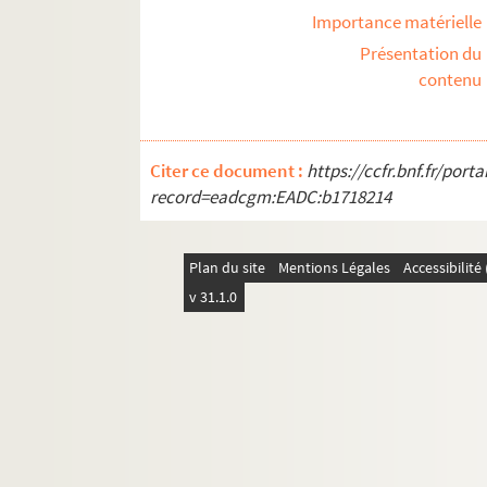
Salonique - Rue Aghios Théodor
Importance matérielle
Salonique - Vieux quartier mus
Présentation du
Salonique - Débarcadère de la pla
contenu
Souvenir de Salonique - Le remp
Souvenir de Salonique - L'église
Citer ce document :
https://ccfr.bnf.fr/por
Salonique - Rue Egnatia
record=eadcgm:EADC:b1718214
La Macédoine pittoresque - Yéni
La Macédoine pittoresque - Mina
Plan du site
Mentions Légales
Accessibilit
La Macédoine pittoresque - La f
v 31.1.0
La Macédoine pittoresque - Yénid
La Macédoine pittoresque - Yénidj
Souvenir de Salonique - Ancienne
Salonique - Costume des enviro
Salonique - Sarcophage dans un
Scènes et types de Macédoine - La