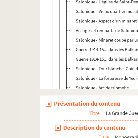
Salonique - L'église de Saint-Dé
Salonique - Vieux quartier mus
Salonique - Aspect d'un minaret
Vestiges et remparts de Saloniq
Salonique - Minaret coupé par u
Guerre 1914-15... dans les Balka
Guerre 1914-15... dans les Balka
Salonique - Tour blanche. Coin d
Salonique - La forteresse de Yed
Salonique - Arc de triomphe
Salonique - Une mosquée origin
Présentation du contenu
Salonique - Une gentille maiso
Titre
La Grande Guer
Salonique - Costumes
Salonique - Façade de l'église S
Description du contenu
Salonique - Voiliers accostés au
Titre
Iconograp