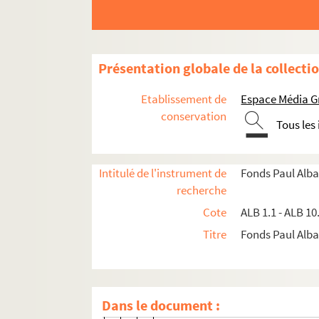
Salonique 1916 - Cimetière turc
Salonique 1916 - Minaret à deux 
A street scene in Alexandria
Présentation globale de la collecti
Salonique 1916 - Mosquée de la c
Salonique 1916 - Un coin des re
Etablissement de
Espace Média G
Salonique 1916 - Rue turque prè
conservation
Tous les
Salonique 1916 - Arc de triomph
Salonique 1916 - Monastère près
Intitulé de l'instrument de
Fonds Paul Alba
Salonique 1916 - Cimetière grec 
recherche
Salonique 1916 - La tour Yedi Ka
Cote
ALB 1.1 - ALB 10
Salonique 1916 - Promenade de l
Titre
Fonds Paul Albar
Salonique 1916 - Église orthodo
Salonique 1916 - Quartier turc
Salonique 1916 - Une rue du quar
Dans le document :
Odéon d'Hérode attique et l'Acro