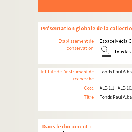
Constantinople : Sainte-Sophie -
La guerre européenne dans les Ba
La guerre européenne dans les Ba
Présentation globale de la collecti
La guerre européenne dans les B
Musulmans en prière
Etablissement de
Espace Média G
La guerre européene dans les Ba
conservation
Tous les
La guerre européenne dans les Ba
Constantinople : Stamboul et le
Intitulé de l'instrument de
Fonds Paul Alba
[Ablutions devant la mosquée ?]
recherche
La guerre européenne dans les Ba
Cote
ALB 1.1 - ALB 10
La guerre européenne dans les B
Titre
Fonds Paul Albar
[À l'intérieur d'un harem ?]
Salonique 1916 - Arc de tromphe
Constantinople : le grand cimeti
Dans le document :
Constantinople : cimetière d'Eyo