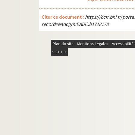
Salonique - Costumes
Salonique - Façade de l'église S
Citer ce document :
https://ccfr.bnf.fr/por
Salonique - Voiliers accostés au
record=eadcgm:EADC:b1718178
Salonique - Vieillard turc dans
Salonique - Vieux quartier mus
Plan du site
Mentions Légales
Accessibilit
Salonique - Une fontaine aux pi
v 31.1.0
Salonique - Arc d'Alexandre le G
Salonique - Fontaine antique. So
Salonique - Vue prise du quartier 
Salonique - Panorama pris des 
Salonique - Campement françai
Les alliés sur la route Salonique-
Salonique - Konaks en ruine
Salonique - Le port
Salonique - Cimetière turc et fort