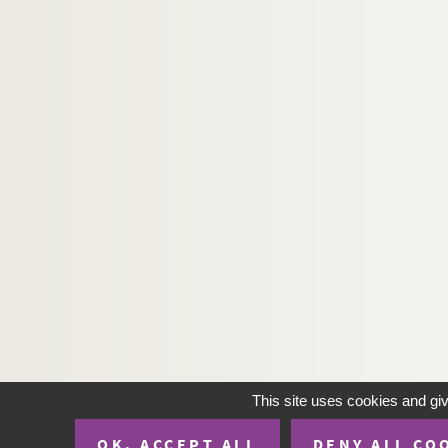
Salonique - Un panorama
Salonique - Arc de triomphe cons
Salonique - Maison bombardée
Salonique - Fontaine turque
Salonique - Raid d'aviatik sur la 
Salonique - Attelage de buffles
Salonique - Coin du port
Salonique - Anamites au travail
Salonique - Vue prise de la rue 
Salonique - Port de Betchinar
Salonique - Nord-Ouset
Salonique - Les fortifications
Salonique - Un coin du port
This site uses cookies and gi
Salonique - Manifestation venize
OK, ACCEPT ALL
DENY ALL CO