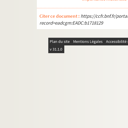
Salonique 1916 - La tour Yedi Ka
Salonique 1916 - Promenade de l
Citer ce document :
https://ccfr.bnf.fr/por
Salonique 1916 - Église orthodo
record=eadcgm:EADC:b1718129
Salonique 1916 - Quartier turc
Salonique 1916 - Une rue du quar
Plan du site
Mentions Légales
Accessibilit
Odéon d'Hérode attique et l'Acro
v 31.1.0
Salonique 1916 - Panorama pris 
Campagne d'Orient 1914-1915-19
Souvenir de Grèce. [Femme donn
Souvenir de Grèce. [Berger]
Souvenir de Grèce. [Fille de Sal
Souvenir de Grèce. [Marchand a
Campagne d'Orient 1914-1915-191
Campagne d'Orient 1914-1915-1
Salonique 1916 - Cimetière turc