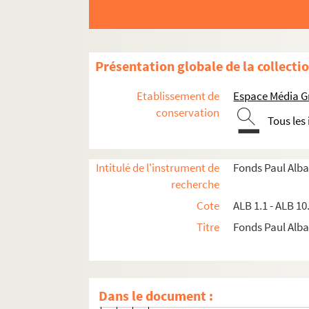
Salonique 1916 - Camp anglais
Salonique 1916 - Place de la libe
Salonique 1916 - Quai des Angla
Présentation globale de la collecti
Cour de maison mauresque
Zorah-Aïcha-Fathma
Etablissement de
Espace Média G
Salonique 1916 - Quai Nikis et t
conservation
Tous les
Salonique 1916 - Remparts
Salonique 1916 - Remparts sous 
Intitulé de l'instrument de
Fonds Paul Alba
Salonique 1916 - Le port
recherche
Salonique 1916 - Vieille rue
Cote
ALB 1.1 - ALB 10
Salonique 1916 - Bains turcs
Titre
Fonds Paul Albar
Salonique 1916 - Entrée de Sain
Salonique 1916 [- Tour blanche]
Salonique 1916 - Vue générale pr
Dans le document :
Salonique 1916 [- Ville haute]