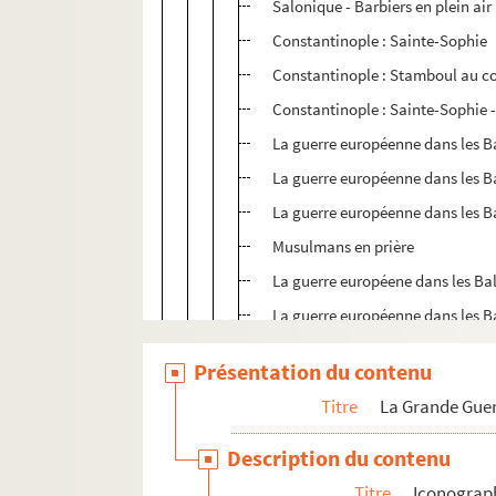
Salonique - Barbiers en plein air
Constantinople : Sainte-Sophie
Constantinople : Stamboul au co
Constantinople : Sainte-Sophie -
La guerre européenne dans les Ba
La guerre européenne dans les Ba
La guerre européenne dans les B
Musulmans en prière
La guerre européene dans les Ba
La guerre européenne dans les Ba
Constantinople : Stamboul et le
Présentation du contenu
[Ablutions devant la mosquée ?]
Titre
La Grande Guer
La guerre européenne dans les Ba
La guerre européenne dans les B
Description du contenu
[À l'intérieur d'un harem ?]
Titre
Iconograp