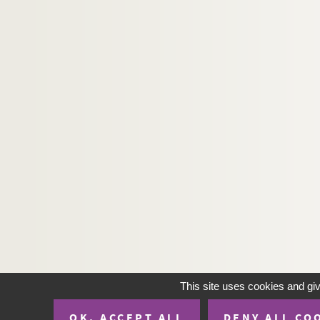
Athènes - Le stade
Salonique - Musique dans un ca
Salonique - Panorama de la ville
Athènes - Patras
Salonique - Saint Georges (Saint
Salonique - Soldats français dé
Salonique - Fontaine près du parc
Salonique - Pont de la rue du 29
Salonique - Arrivée de Vénizélos
Salonique - Mosquée de la citade
Salonique - Costumes janissaire
Souvenir de Salonique - "Lustros
Salonique- Marchand ambulant
This site uses cookies and gi
Athènes - Bibliothèque national
OK, ACCEPT ALL
DENY ALL CO