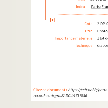
Index
Paris (Fra
Cote
2-DP-
Titre
Photog
Importance matérielle
1 lot 
Technique
diapos
Citer ce document :
https://ccfr.bnf.fr/por
record=eadcgm:EADC:b1717656