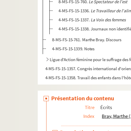
8-MS-FS-15-760.
Le Spectateur de l'est
4-MS-FS-15-1336.
Le Travailleur de l'al
4-MS-FS-15-1337.
La Voix des femmes
4-MS-FS-15-1338. Journaux non identifi
8-MS-FS-15-761. Marthe Bray. Discours
4-MS-FS-15-1339. Notes
Ligue d'Action féminine pour le suffrage des
4-MS-FS-15-1357. Congrès international d'orien
4-MS-FS-15-1358. Travail des enfants dans l'hôte
Travail des femmes
Documentation
Présentation du contenu
Correspondance
Titre
Écrits
Biographie
Index
Bray, Marthe 