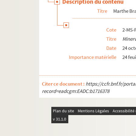
Description du contenu
Titre
Marthe Bra
Cote
2-MS-
Titre
Miner
Date
24 oct
Importance matérielle
24 feui
Citer ce document :
https://ccfr.bnf.fr/por
record=eadcgm:EADC:b1716378
Plan du site
Mentions Légales
Accessibilit
v 31.1.0