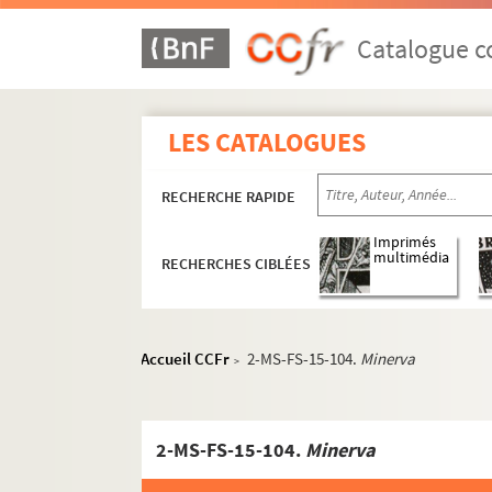
Catalogue co
LES CATALOGUES
RECHERCHE RAPIDE
Imprimés
multimédia
RECHERCHES CIBLÉES
Écrits
Accueil CCFr
2-MS-FS-15-104.
Minerva
>
4-MS-FS-15-1317. Marthe Bray. Textes dact
Marthe Bray. Articles parus dans divers jou
2-MS-FS-15-104.
Minerva
4-MS-FS-15-1318.
L'Avenir du Vexin