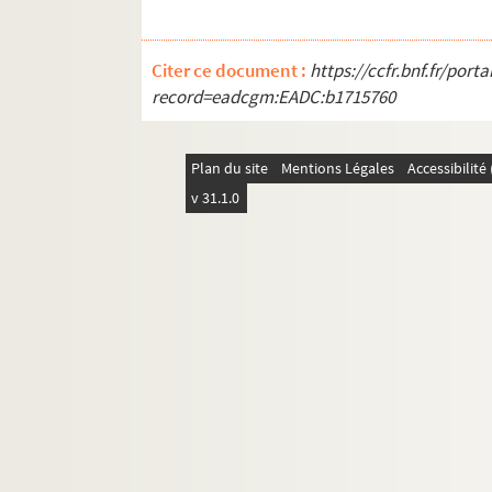
Citer ce document :
https://ccfr.bnf.fr/por
record=eadcgm:EADC:b1715760
Plan du site
Mentions Légales
Accessibilit
v 31.1.0