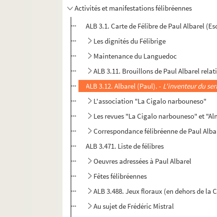
Activités et manifestations félibréennes
ALB 3.1. Carte de Félibre de Paul Albarel (
Les dignités du Félibrige
Maintenance du Languedoc
ALB 3.11. Brouillons de Paul Albarel relati
ALB 3.12. Albarel (Paul). -
L'inventeur du se
L'association "La Cigalo narbouneso"
Les revues "La Cigalo narbouneso" et "
Correspondance félibréenne de Paul Alba
ALB 3.471. Liste de félibres
Oeuvres adressées à Paul Albarel
Fêtes félibréennes
ALB 3.488. Jeux floraux (en dehors de la 
Au sujet de Frédéric Mistral