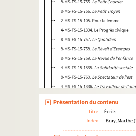
8-MS-FS-15-755.
Le Petit Courrier
8-MS-FS-15-756.
Le Petit Troyen
2-MS-FS-15-105. Pour la femme
4-MS-FS-15-1334. Le Progrès civique
8-MS-FS-15-757.
Le Quotidien
8-MS-FS-15-758.
Le Réveil d'Etampes
8-MS-FS-15-759.
La Revue de l'enfance
4-MS-FS-15-1335.
La Solidarité sociale
8-MS-FS-15-760.
Le Spectateur de l'est
4-MS-FS-15-1336.
Le Travailleur de l'al
4-MS-FS-15-1337.
La Voix des femmes
Présentation du contenu
4-MS-FS-15-1338. Journaux non identifi
Titre
Écrits
8-MS-FS-15-761. Marthe Bray. Discours
Index
Bray, Marthe 
4-MS-FS-15-1339. Notes