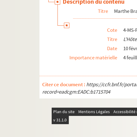
Description du contenu
Ligue d'Action féminine pour le suffrage des
4-MS-FS-15-1357. Congrès international d'orien
Titre
Marthe Bra
4-MS-FS-15-1358. Travail des enfants dans l'hôte
Travail des femmes
Cote
4-MS-
Titre
L'Hôte
Documentation
Date
10 fév
Correspondance
Importance matérielle
4 feuil
Biographie
Citer ce document :
https://ccfr.bnf.fr/por
record=eadcgm:EADC:b1715704
Plan du site
Mentions Légales
Accessibilit
v 31.1.0