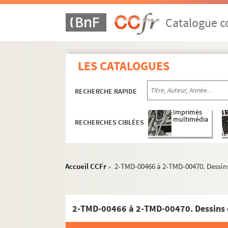
Catalogue co
Biographie
Scénographies pour le théâtre et l'opéra
LES CATALOGUES
Années 1947-1959
Années 1960-1969
RECHERCHE RAPIDE
Années 1970-1979
Imprimés
Années 1980-1989
multimédia
RECHERCHES CIBLÉES
Années 1990-1998
Productions non identifiées
Accueil CCFr
2-TMD-00466 à 2-TMD-00470. Dessin
Les amants turcs
>
L'archipel Lenoir
Le barbier de Séville (Cochet)
2-TMD-00466 à 2-TMD-00470. Dessins
Le carrosse du Saint-Sacrement