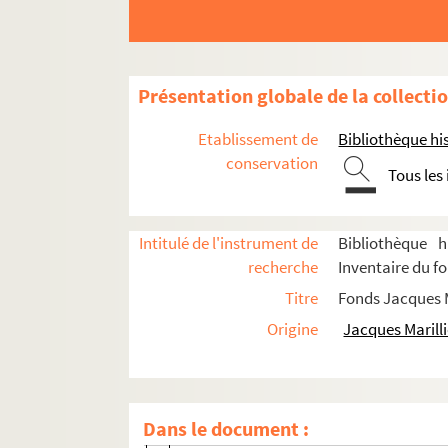
D'amour et de théâtre
Bérénice
Chat en poche
Présentation globale de la collecti
Cheverny (son et lumière)
La dernière bobine
Etablissement de
Bibliothèque his
Georges Dandin
conservation
Tous les
Il ne faut jurer de rien
Knock (projet)
Intitulé de l'instrument de
Bibliothèque h
Lacenaire
recherche
Inventaire du fo
Liliom
Titre
Fonds Jacques M
Les misérables
Origine
Jacques Marilli
La nuit de Tanger (Etchevery)
Point A
Le roi-cerf
Dans le document :
Tosca