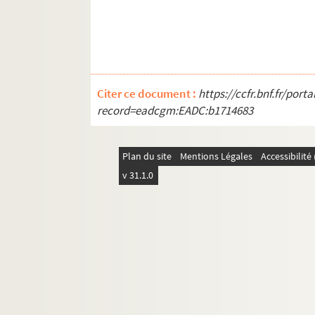
Citer ce document :
https://ccfr.bnf.fr/por
record=eadcgm:EADC:b1714683
Plan du site
Mentions Légales
Accessibilit
v 31.1.0