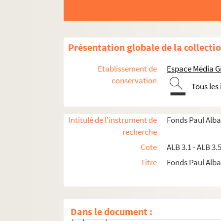
ALB 3.39. Quitsès, par Jean de G
ALB 3.40. E. G.
ALB 3.41. Lou recountairé de Co
Présentation globale de la collecti
ALB 3.42. Cansoun à l'aimado (p
ALB 3.43. Escrieut, François
Etablissement de
Espace Média G
ALB 3.44. L'Ase e lou chabal, par
conservation
Tous les
ALB 3.45. Coulhounados, par Pie
ALB 3.46. Franc, A.
Intitulé de l'instrument de
Fonds Paul Alba
ALB 3.47. A la colho la Cigalo 
recherche
ALB 3.48. Lou nis de Cardounillo
Cote
ALB 3.1 - ALB 3.
ALB 3.49. Simouno, par Jeanjea
Titre
Fonds Paul Albar
ALB 3.50. Lalanne, P.
ALB 3.51. Las estrenos de Rabet,
ALB 3.52. Lou Gril d'al quatourzé
Dans le document :
ALB 3.53. Lous fabols, par A. Mai