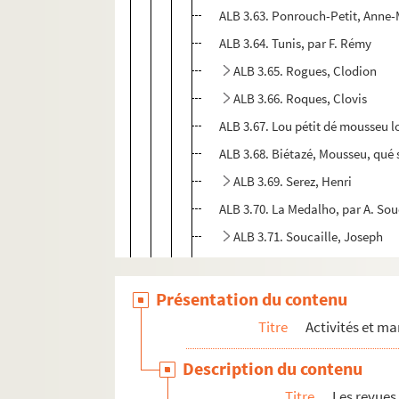
ALB 3.63. Ponrouch-Petit, Anne-
ALB 3.64. Tunis, par F. Rémy
ALB 3.65. Rogues, Clodion
ALB 3.66. Roques, Clovis
ALB 3.67. Lou pétit dé mousseu lo
ALB 3.68. Biétazé, Mousseu, qué si
ALB 3.69. Serez, Henri
ALB 3.70. La Medalho, par A. Sou
ALB 3.71. Soucaille, Joseph
ALB 3.72. Sylvestre
ALB 3.73. Tarbouriech
Présentation du contenu
ALB 3.74. Taudou, Émile
Titre
Activités et ma
ALB 3.75. Toulza, J.
Description du contenu
ALB 3.76. Vergé, François
Titre
Les revues