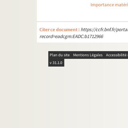
Importance matéri
Citer ce document :
https://ccfr.bnf.fr/por
record=eadcgm:EADC:b1712966
Plan du site
Mentions Légales
Accessibilit
v 31.1.0