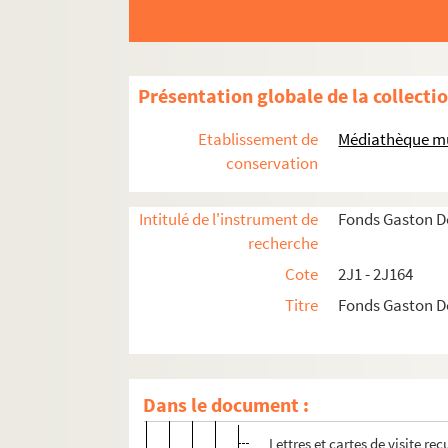
Familles alliées
2J27. Domaine
Gaston Doumergue
Présentation globale de la collecti
Formation
Etablissement de
Médiathèque mu
2J33. Cartes de visite personnelles
conservation
Carrière de magistrat
Carrière politique
Intitulé de l'instrument de
Fonds Gaston 
Député
recherche
Cote
2J1 - 2J164
2J36. Cartes de visite
Titre
Fonds Gaston 
2J37. Mandat 1893 - 1898
2J38. Mandat 1898 - 1902
Élections législatives de 1898
Dans le document :
Correspondance
Lettres et cartes de visite re