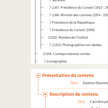
2J67. Présidence du Conseil (1913 - 1
2J68. Ministre des colonies (1914 - 19
Présidence de la République
Présidence du Conseil (1934)
2J152. Membre de l'Institut
2J153. Photographies non datées
2J154. Correspondances variées
Iconographie
2J175. notes en lien avec l'armée
Présentation du contenu
2J171. Cartes de visite
Titre
Gaston Doume
Annexes
Description du contenu
Titre
Carrière p