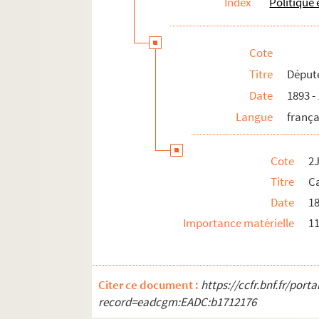
Index
Politique
Cote
Titre
Déput
Date
1893 -
Langue
frança
Cote
2
Titre
Ca
Date
18
Importance matérielle
11
Citer ce document :
https://ccfr.bnf.fr/por
record=eadcgm:EADC:b1712176