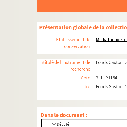
Présentation globale de la collecti
Etablissement de
Médiathèque mu
conservation
Famille Doumergue
Familles alliées
Intitulé de l'instrument de
Fonds Gaston 
2J27. Domaine
recherche
Gaston Doumergue
Cote
2J1 - 2J164
Titre
Fonds Gaston 
Formation
2J33. Cartes de visite personnelles
Carrière de magistrat
Carrière politique
Dans le document :
Député