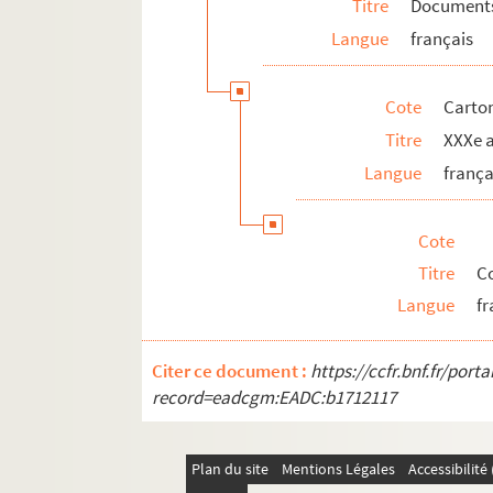
Titre
Documents 
Langue
français
Cote
Carto
Titre
XXXe a
Langue
frança
Cote
Titre
C
Langue
fr
Citer ce document :
https://ccfr.bnf.fr/por
record=eadcgm:EADC:b1712117
Plan du site
Mentions Légales
Accessibilit