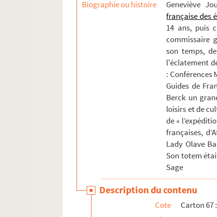
Biographie ou histoire
Geneviève Jo
française des 
14 ans, puis 
commissaire gé
son temps, de 
l'éclatement de
: Conférences M
Guides de Fran
Berck un gran
loisirs et de cu
de « l’expéditi
françaises, d’
Lady Olave Ba
Son totem étai
Sage
Description du contenu
Cote
Carton 67 