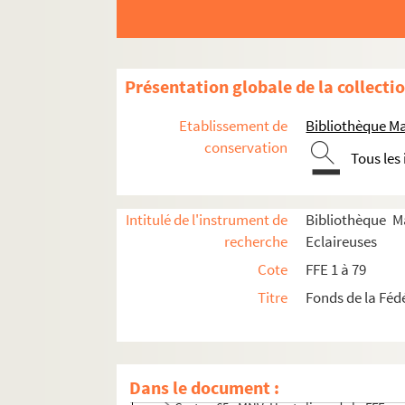
Carton 52 : MNG à MR. Suite du fonds Mauro
Carton 53 : MNT. Canada, Londres, DT et rev
Carton 54 : MNG 2. D.T. Debrouillum Tibi : journ
Présentation globale de la collecti
Carton 55 : MNG 2. D.T. Debrouillum Tibi: journa
Carton 56. Fonds Marguerite Mansion
Etablissement de
Bibliothèque Ma
conservation
Cartons 57 à 69. Fonds Geneviève Jourdain-La
Tous les
Carton 57 : MNF-MNG. Pédagogie, revues
Carton 58 : MNH. Formation
Intitulé de l'instrument de
Bibliothèque M
Carton 59 : MNJ. Relations publiques
recherche
Eclaireuses
Carton 60 : MNJ. Relations publiques sui
Cote
FFE 1 à 79
Carton 61. MNO-MNP-MNQ
Titre
Fonds de la Féd
Carton 62. Témoignages, souvenirs person
Carton 63 : MNU. Photos
Carton 64 : MNU-MNV. Photos suite et Ha
Dans le document :