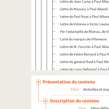
Lettre de Jean Camp à Paul Alba
Lettre de Massary à Paul Albarel
Lettre de Paul Ruat à Paul Albare
Lettre de Volonne à Victor Lieut
Pèr l'estampille de Mistrau, de V
Carte du marquis de Villeneuve
Lettre de M. Fournier à Paul Alba
Lettre de Valère Bernard à Paul A
Lettre du général Ruef à Paul Alb
Lettre de Louis Delhostal à Paul 
Lettre de Louis Delhostal à Paul 
Présentation du contenu
Lettre du Garage Delalieux à Pau
Titre
Activités et ma
Lettre d'A. Jaubert à Paul Albare
Lettre de J. Boeuf à Paul Albarel
Description du contenu
Lettre de Génina Clapier à Paul A
Titre
Fêtes féli