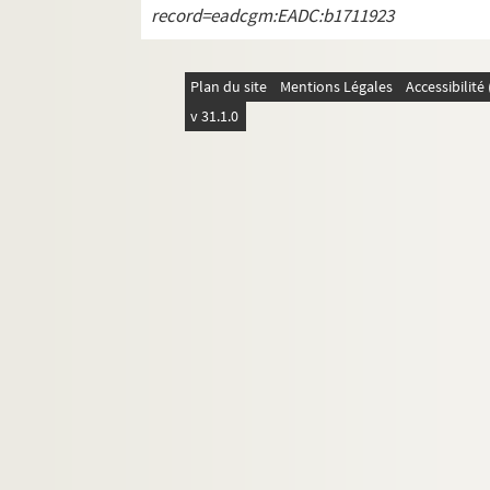
Lettre d'Antonin Joannon à Paul
record=eadcgm:EADC:b1711923
Lettre de Louis Mandet à Paul Al
Lettre de Simon Mouls à Paul Alb
Plan du site
Mentions Légales
Accessibilit
Lettre de Fabre à Paul Albarel
v 31.1.0
Lettre de Clodion Roques à Paul 
Lettre de Marsat à Paul Albarel
Lettre de Léon Veilex à Paul Alba
Lettre de Martel à Paul Albarel
Lettre du docteur Vinas à Paul Al
Lettre de Jean Bessat à Paul Alb
Lettre de René Farnier à Paul Alb
Lettre de Fernand Clément à Pau
Lettre de Bardin à Lombard
Lettre de Joseph Fallen à Paul Al
Lettre de Germain Mouret à Paul