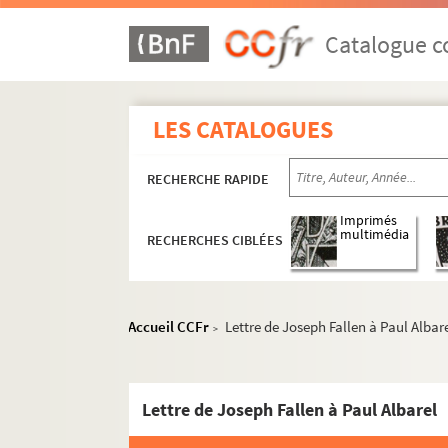
Fêtes félibréennes
Catalogue co
ALB 3.477. Brouillons de Paul Albarel
La Sainte-Estelle de Narbonne (1924)
LES CATALOGUES
ALB 3.478. Correspondance passive de
Carte de visite de l'abbé Joseph
RECHERCHE RAPIDE
Carte de visite de Henry de Rouc
Imprimés
Carte de visite de Joseph Salvat
multimédia
RECHERCHES CIBLÉES
Carte de visite de Henri Tardieu
Lettre de Génina Clapier à Paul A
Accueil CCFr
Lettre de Joseph Fallen à Paul Albar
Lettre de l'école Pierre Cardinal 
>
Lettre de Germaine Reverdy à Pa
Lettre d'Amédée Muzac à Paul Al
Lettre de Joseph Fallen à Paul Albarel
Lettre à Paul Albarel