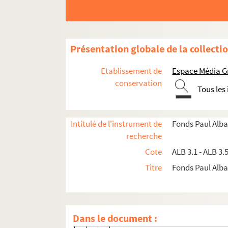
Lettre de Tournié à Paul Albarel
Lettre de Jack Franc à Paul Albar
Lettre de la confédération génér
Présentation globale de la collecti
Lettre du vice-président de la 
Lettre du Syndicat du commerce e
Etablissement de
Espace Média G
Lettre de Marie Frédéric Mistral 
conservation
Tous les
Lettre de Jack Franc à Paul Albar
Lettre de Louis Béchet à Paul Alb
Intitulé de l'instrument de
Fonds Paul Alba
Lettre d'A.-P. Alliés à Paul Albare
recherche
Lettre du marquis de Villeneuve 
Cote
ALB 3.1 - ALB 3.
Lettre d'Aude à Paul Albarel
Titre
Fonds Paul Albar
Carte postale de Simin Palay à P
Carte de Robert Benoît
Lettre de l'Escole Gastou-Febus 
Dans le document :
Lettre de Jean Fournel à Paul Al