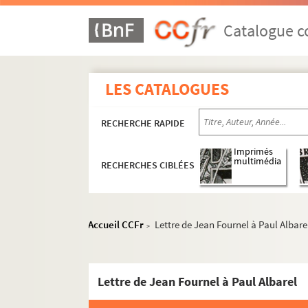
ALB 3.471. Liste de félibres
Catalogue co
Oeuvres adressées à Paul Albarel
Fêtes félibréennes
LES CATALOGUES
ALB 3.477. Brouillons de Paul Albarel
La Sainte-Estelle de Narbonne (1924)
RECHERCHE RAPIDE
ALB 3.478. Correspondance passive de
Imprimés
Carte de visite de l'abbé Joseph
multimédia
RECHERCHES CIBLÉES
Carte de visite de Henry de Rouc
Carte de visite de Joseph Salvat
Accueil CCFr
Lettre de Jean Fournel à Paul Albare
Carte de visite de Henri Tardieu
>
Lettre de Génina Clapier à Paul A
Lettre de l'école Pierre Cardinal 
Lettre de Jean Fournel à Paul Albarel
Lettre de Germaine Reverdy à Pa