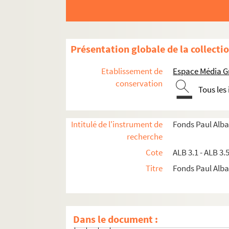
Lettre d'Amédée Muzac à Paul Al
Lettre à Paul Albarel
Lettre de Tournié à Paul Albarel
Présentation globale de la collecti
Lettre de Jack Franc à Paul Albar
Lettre de la confédération génér
Etablissement de
Espace Média G
Lettre du vice-président de la 
conservation
Tous les
Lettre du Syndicat du commerce e
Lettre de Marie Frédéric Mistral 
Intitulé de l'instrument de
Fonds Paul Alba
Lettre de Jack Franc à Paul Albar
recherche
Lettre de Louis Béchet à Paul Alb
Cote
ALB 3.1 - ALB 3.
Lettre d'A.-P. Alliés à Paul Albare
Titre
Fonds Paul Albar
Lettre du marquis de Villeneuve 
Lettre d'Aude à Paul Albarel
Carte postale de Simin Palay à P
Dans le document :
Carte de Robert Benoît