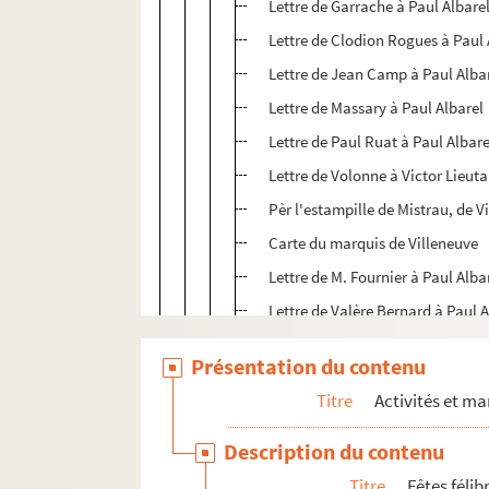
Lettre de Garrache à Paul Albare
Lettre de Clodion Rogues à Paul 
Lettre de Jean Camp à Paul Alba
Lettre de Massary à Paul Albarel
Lettre de Paul Ruat à Paul Albare
Lettre de Volonne à Victor Lieut
Pèr l'estampille de Mistrau, de V
Carte du marquis de Villeneuve
Lettre de M. Fournier à Paul Alba
Lettre de Valère Bernard à Paul A
Lettre du général Ruef à Paul Alb
Présentation du contenu
Lettre de Louis Delhostal à Paul 
Titre
Activités et ma
Lettre de Louis Delhostal à Paul 
Lettre du Garage Delalieux à Pau
Description du contenu
Lettre d'A. Jaubert à Paul Albare
Titre
Fêtes féli