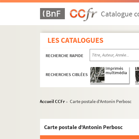
ALB 3.488. Jeux floraux (en dehors de la 
Catalogue co
Au sujet de Frédéric Mistral
Sur la mort de Frédéric Mistral
ALB 3.491. Inauguration du boulevard Fr
LES CATALOGUES
Correspondance passive de Paul Alb
RECHERCHE RAPIDE
Anonymes
Imprimés
Lettre de Joseph Anglade à Paul 
multimédia
RECHERCHES CIBLÉES
Lettre de Jules Azéma à Paul Alb
Lettre d'Aude à Paul Albarel
Lettre d'Étienne Barraillé à Paul
Accueil CCFr
Carte postale d'Antonin Perbosc
>
Béchet, Louis
Lettre de Valère Bernard à Paul A
Carte postale d'Antonin Perbosc
Lettre d'Alcide Blavet à Paul Alb
Lettre de J. Bonafont