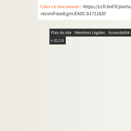
Citer ce document :
https://ccfr.bnf.fr/por
record=eadcgm:EADC:b1711820
Plan du site
Mentions Légales
Accessibilit
v 31.1.0