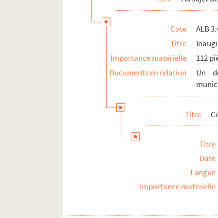
Cote
ALB 3.
Titre
Inaugu
Importance matérielle
112 pi
Documents en relation
Un do
munici
Titre
C
Titre
Date
Langue
Importance matérielle