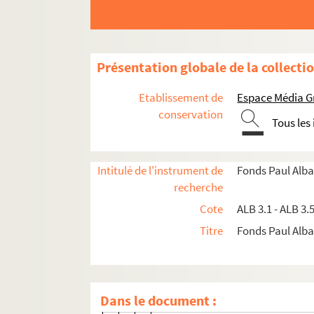
Carte de Jan Castagno
Carte de madame Charpenel
Lettre de Desazars de Montgailha
Présentation globale de la collecti
Estieu, Prosper
Etablissement de
Espace Média G
Lettre de Fédière à Paul Albarel
conservation
Tous les
Lettre de Gabriel Foirel à Paul Al
Lettre de Fontans à Paul Albarel
Lettre de Gabriel Fours à Paul Al
Intitulé de l'instrument de
Fonds Paul Alba
recherche
Franc, Jack
Cote
ALB 3.1 - ALB 3.
Granier, Paul
Titre
Fonds Paul Albar
Lettre d'A. Jaubert à Paul Albare
Lettre de J.-F. Jeanjean à Paul A
Jouveau, Marius
Dans le document :
Lettre de Marie Frédéric Mistral