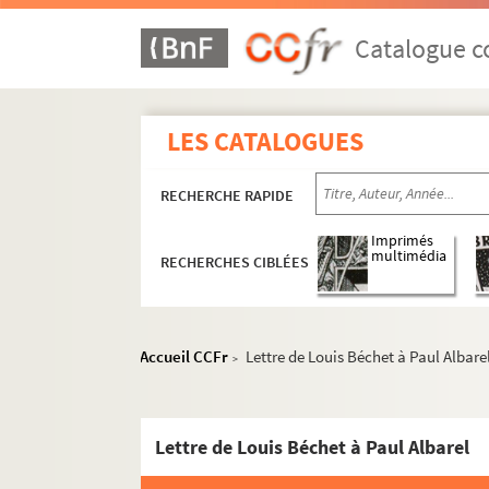
Catalogue co
LES CATALOGUES
RECHERCHE RAPIDE
Activités et manifestations félibréennes
Imprimés
multimédia
ALB 3.1. Carte de Félibre de Paul Albarel (
RECHERCHES CIBLÉES
Les dignités du Félibrige
Maintenance du Languedoc
Accueil CCFr
Lettre de Louis Béchet à Paul Albare
>
ALB 3.11. Brouillons de Paul Albarel relati
ALB 3.12. Albarel (Paul). -
L'inventeur du se
L'association "La Cigalo narbouneso"
Lettre de Louis Béchet à Paul Albarel
Les revues "La Cigalo narbouneso" et "