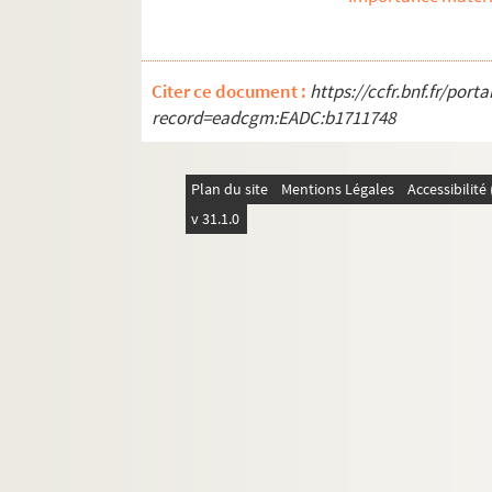
Publications en série
Documentation à propos de la langue et de l
Citer ce document :
https://ccfr.bnf.fr/por
record=eadcgm:EADC:b1711748
Plan du site
Mentions Légales
Accessibilit
v 31.1.0