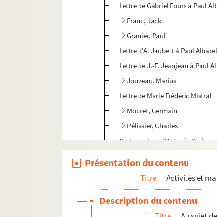
Lettre de Gabriel Fours à Paul Al
Franc, Jack
Granier, Paul
Lettre d'A. Jaubert à Paul Albare
Lettre de J.-F. Jeanjean à Paul A
Jouveau, Marius
Lettre de Marie Frédéric Mistral
Mouret, Germain
Pélissier, Charles
Carte postale d'Antonin Perbosc
Lettre d'Armand Praviel à Paul A
Présentation du contenu
Carte de Joseph Salvat
Titre
Activités et ma
Ruat, Paul
Description du contenu
Lettre de Joseph Senty à Paul Al
Titre
Au sujet d
Lettre de Léopold Vabre à Paul A