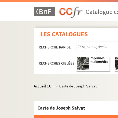
ALB 3.488. Jeux floraux (en dehors de la 
Catalogue co
Au sujet de Frédéric Mistral
Sur la mort de Frédéric Mistral
ALB 3.491. Inauguration du boulevard Fr
LES CATALOGUES
Correspondance passive de Paul Alb
RECHERCHE RAPIDE
Anonymes
Imprimés
Lettre de Joseph Anglade à Paul 
multimédia
RECHERCHES CIBLÉES
Lettre de Jules Azéma à Paul Alb
Lettre d'Aude à Paul Albarel
Lettre d'Étienne Barraillé à Paul
Accueil CCFr
Carte de Joseph Salvat
>
Béchet, Louis
Lettre de Valère Bernard à Paul A
Carte de Joseph Salvat
Lettre d'Alcide Blavet à Paul Alb
Lettre de J. Bonafont