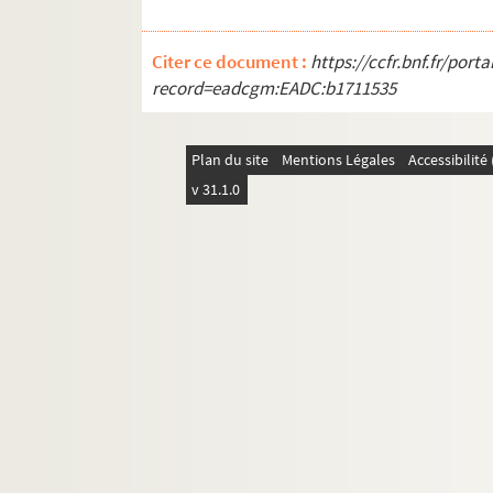
Citer ce document :
https://ccfr.bnf.fr/por
record=eadcgm:EADC:b1711535
Plan du site
Mentions Légales
Accessibilit
v 31.1.0