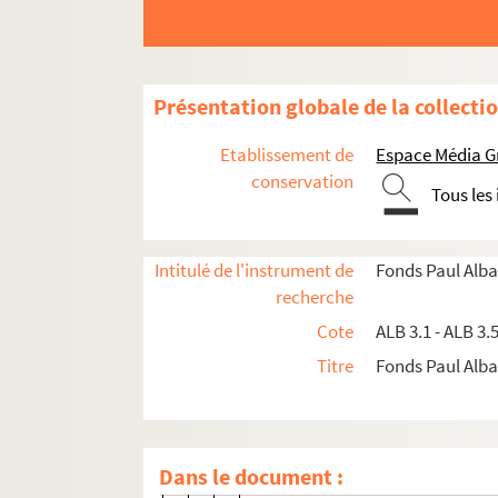
Carte de Jan Castagno
Carte de madame Charpenel
Lettre de Desazars de Montgailha
Présentation globale de la collecti
Estieu, Prosper
Etablissement de
Espace Média G
Lettre de Fédière à Paul Albarel
conservation
Tous les
Lettre de Gabriel Foirel à Paul Al
Lettre de Fontans à Paul Albarel
Lettre de Gabriel Fours à Paul Al
Intitulé de l'instrument de
Fonds Paul Alba
recherche
Franc, Jack
Cote
ALB 3.1 - ALB 3.
Granier, Paul
Titre
Fonds Paul Albar
Lettre d'A. Jaubert à Paul Albare
Lettre de J.-F. Jeanjean à Paul A
Jouveau, Marius
Dans le document :
Lettre de Marie Frédéric Mistral