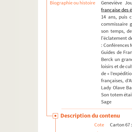
Biographie ou histoire
Geneviève Jo
française des 
14 ans, puis 
commissaire gé
son temps, de 
l'éclatement de
: Conférences M
Guides de Fran
Berck un gran
loisirs et de cu
de « l’expéditi
françaises, d’
Lady Olave Ba
Son totem étai
Sage
Description du contenu
Cote
Carton 67 