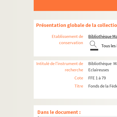
Carton 54 : MNG 2. D.T. Debrouillum Tibi : journ
Carton 55 : MNG 2. D.T. Debrouillum Tibi: journa
Carton 56. Fonds Marguerite Mansion
Présentation globale de la collecti
Cartons 57 à 69. Fonds Geneviève Jourdain-La
Etablissement de
Bibliothèque Ma
Carton 57 : MNF-MNG. Pédagogie, revues
conservation
Tous les
Carton 58 : MNH. Formation
Carton 59 : MNJ. Relations publiques
Intitulé de l'instrument de
Bibliothèque M
Carton 60 : MNJ. Relations publiques sui
recherche
Eclaireuses
Carton 61. MNO-MNP-MNQ
Cote
FFE 1 à 79
Carton 62. Témoignages, souvenirs person
Titre
Fonds de la Féd
Carton 63 : MNU. Photos
Carton 64 : MNU-MNV. Photos suite et Ha
Carton 65 : MNV. Hauts lieux de la FFE
Dans le document :
Carton 66 : MNX. Histoire de la FFE