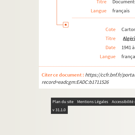
Titre
Documents 
Langue
français
Cote
Carton
Titre
Algér
Date
1941 à
Langue
frança
Citer ce document :
https://ccfr.bnf.fr/por
record=eadcgm:EADC:b1711526
Plan du site
Mentions Légales
Accessibilit
v 31.1.0