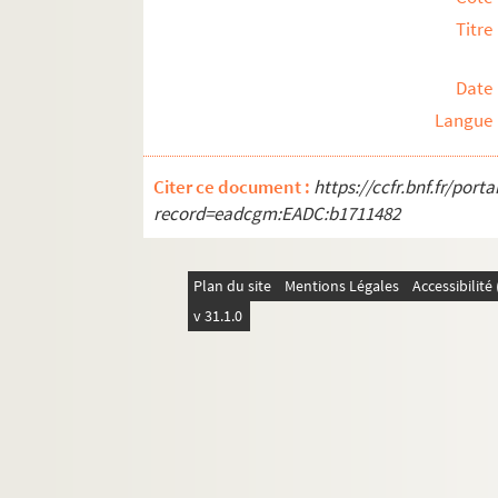
Titre
Date
Langue
Citer ce document :
https://ccfr.bnf.fr/por
record=eadcgm:EADC:b1711482
Plan du site
Mentions Légales
Accessibilit
v 31.1.0