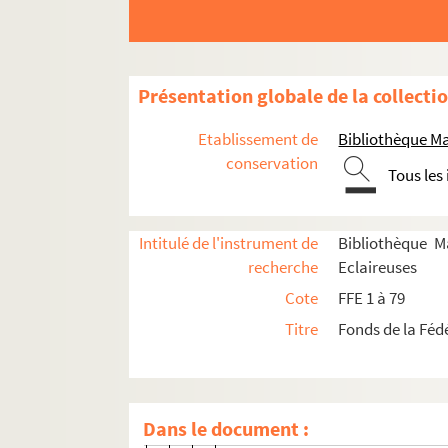
Carton 66 : MNX-0.3. Les Témoignages 
Carton 66 : MNX-0.4. Récolte des arch
Carton 66 : MNX-0.5. Tri des archives
Présentation globale de la collecti
Carton 66 : MNX-0.6. Les dépôts à la
Etablissement de
Bibliothèque Ma
Carton 66 : MNX-0.7. AHFFE
conservation
Tous les
MNX-0.7.1. Création de l'AHFFE
MNX-0.7.2. Statuts de l'AHFFE
Intitulé de l'instrument de
Bibliothèque M
MNX-0.7.3. APHFFE
recherche
Eclaireuses
MNX-0.7.4. Documents d'histoire de 
Cote
FFE 1 à 79
MNX-0.7.4.1. Divers textes (peut-
Titre
Fonds de la Féd
MNX-0.7.4.2. Statuts de la FFE
MNX-0.7.4.3. Présentation des dé
MNX-0.7.4.4. Quelques pionnière
Dans le document :
MNX-0.7.4.5. Violette Mouchon e