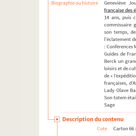
Biographie ou histoire
Geneviève Jo
française des 
14 ans, puis 
commissaire gé
son temps, de 
l'éclatement de
: Conférences M
Guides de Fran
Berck un gran
loisirs et de cu
de « l’expéditi
françaises, d’
Lady Olave Ba
Son totem étai
Sage
Description du contenu
Cote
Carton 66 