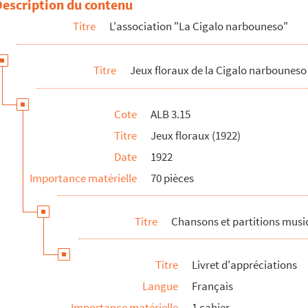
Description du contenu
Titre
L'association "La Cigalo narbouneso"
Titre
Jeux floraux de la Cigalo narbouneso
Cote
ALB 3.15
Titre
Jeux floraux (1922)
Date
1922
Importance matérielle
70 pièces
Cigalo narbouneso
Titre
Chansons et partitions musi
unes"
Titre
Livret d'appréciations
Langue
Français
Importance matérielle
1 cahier