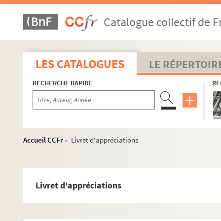
Catalogue collectif de F
LES CATALOGUES
LE RÉPERTOIR
RECHERCHE RAPIDE
RE
Activités et manifestations félibréennes
ALB 3.1. Carte de Félibre de Paul Albarel (Escolo Moundin
Les dignités du Félibrige
Accueil CCFr
Livret d'appréciations
>
Maintenance du Languedoc
ALB 3.11. Brouillons de Paul Albarel relatifs au Félibrig
ALB 3.12. Albarel (Paul). -
L'inventeur du sermon du "Curé
Livret d'appréciations
L'association "La Cigalo narbouneso"
ALB 3.13. Documents administratifs et comptables