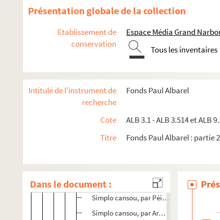
Jeux floraux de la Cigalo narbouneso
Présentation globale de la collection
ALB 3.14. Jeux floraux (1912-1913)
Etablissement de
Espace Média Grand Narbo
ALB 3.15. Jeux floraux (1922)
conservation
Tous les inventaires
Prose
Poésie
Chansons et partitions musicales
Intitulé de l'instrument de
Fonds Paul Albarel
recherche
Lou que rumo las cillos !
Cote
ALB 3.1 - ALB 3.514 et ALB 9.
Commentaires sur les oeuvres envoyées
Fiche nominale au nom de Daniso Mendre
Titre
Fonds Paul Albarel : partie 2
Simplo cansou, par Joseph Bataille
Chi-lo sa, par J. Marseillac
Dans le document :
Simplo cansou, par V. Sizes
Prés
Simplo cansou, par Pèire Beglioli
Simplo cansou, par Armand Danel