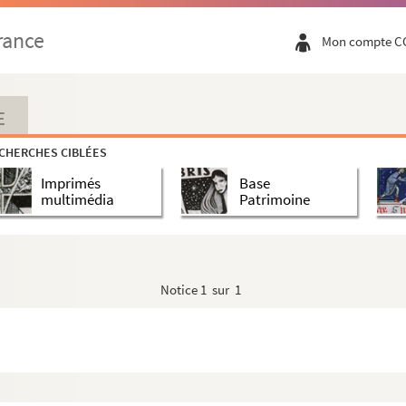
rance
Mon compte C
E
CHERCHES CIBLÉES
Imprimés
Base
multimédia
Patrimoine
o)
Notice
1 sur 1
e et aux félibres
 de Cucugnan". Conférence faite au Nouveau Cercle I...