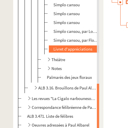
Simplo cansou
Simplo cansou
Simplo cansou
Simplo cansou, par Louis Bousquet
Simplo cansou, par Flour de Julhet
Livret d'appréciations
Théâtre
Notes
Palmarès des jeux floraux
ALB 3.16. Brouillons de Paul Albarel relatifs à la 
Les revues "La Cigalo narbouneso" et "Almanac narbo
Correspondance félibréenne de Paul Albarel
ALB 3.471. Liste de félibres
Oeuvres adressées à Paul Albarel