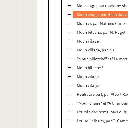
Mon vilage, par madame Ab
Moun vilage, par Henri Jauve
Moun vi, par Mathieu Carles
Moun bilache, par M. Puget
Moun vilage
Moun village, par R. L.
"Moun billatché" et "La mort 
Moun bilaché !
Moun vilage
Moun vilatjé
Poulit tablèu !, par Albert Ro
"Moun vilage" et "A Charloun
Lou trin das porcs, par Louis 
Lou soulelh rits, par G. Ca