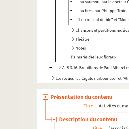
Lou saumou, par le docteur 
Lou brès, par Philippe Troin
"Lou roc dal diable" et "Mon 
Chansons et partitions music
Théâtre
Notes
Palmarès des jeux floraux
ALB 3.16. Brouillons de Paul Albarel r
Les revues "La Cigalo narbouneso" et "
Correspondance félibréenne de Paul Alba
Présentation du contenu
ALB 3.471. Liste de félibres
Oeuvres adressées à Paul Albarel
Titre
Activités et ma
Fêtes félibréennes
Description du contenu
ALB 3.488. Jeux floraux (en dehors de la 
Titre
L'associat