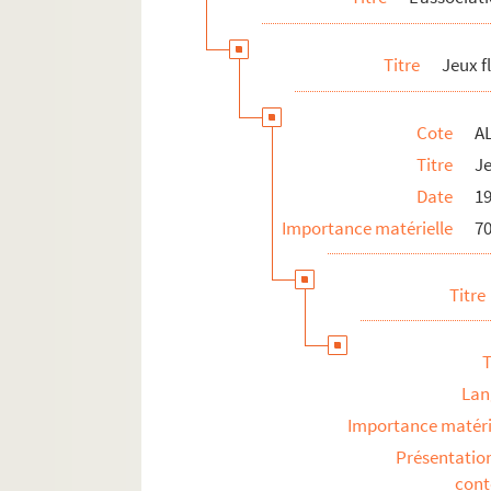
Au sujet de Frédéric Mistral
L'enseignement de la langue d'oc
Titre
Jeux f
ALB 3.497. Articles du capoulié Marius J
Publications en série
Cote
AL
Documentation à propos de la langue et de l
Titre
Je
Date
1
Importance matérielle
70
Titre
T
Lan
Importance matéri
Présentatio
con