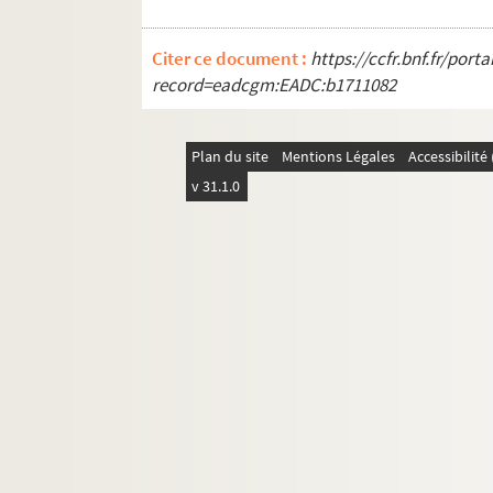
Citer ce document :
https://ccfr.bnf.fr/por
record=eadcgm:EADC:b1711082
Plan du site
Mentions Légales
Accessibilit
v 31.1.0