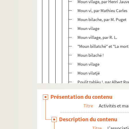
Moun vilage, par Henri Jauve
Moun vi, par Mathieu Carles
Moun bilache, par M. Puget
Moun vilage
Moun village, par R. L.
"Moun billatché" et "La mort 
Moun bilaché !
Moun vilage
Moun vilatjé
Poulit tablèu !, par Albert Ro
"Moun vilage" et "A Charloun
Présentation du contenu
Lou trin das porcs, par Louis 
Titre
Activités et ma
Lou soulelh rits, par G. Ca
Lou saumou, par le docteur 
Description du contenu
Lou brès, par Philippe Troin
Titre
L'associat