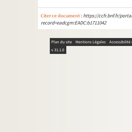
ALB 3.497. Articles du capoulié Marius J
Citer ce document :
https://ccfr.bnf.fr/por
Publications en série
record=eadcgm:EADC:b1711042
Documentation à propos de la langue et de l
Plan du site
Mentions Légales
Accessibilit
v 31.1.0