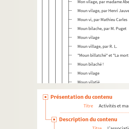
Mon vilage, par madame Ab
Moun vilage, par Henri Jauve
Moun vi, par Mathieu Carles
Moun bilache, par M. Puget
Moun vilage
Moun village, par R. L.
"Moun billatché" et "La mort 
Moun bilaché !
Moun vilage
Moun vilatjé
Poulit tablèu !, par Albert Ro
Présentation du contenu
"Moun vilage" et "A Charloun
Titre
Activités et ma
Lou trin das porcs, par Louis 
Lou soulelh rits, par G. Ca
Description du contenu
Lou saumou, par le docteur 
Titre
L'associat