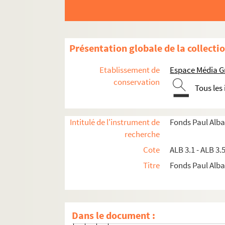
Activités et manifestations félibréennes
ALB 3.1. Carte de Félibre de Paul Albarel (
Présentation globale de la collecti
Les dignités du Félibrige
Maintenance du Languedoc
Etablissement de
Espace Média G
conservation
ALB 3.11. Brouillons de Paul Albarel relati
Tous les
ALB 3.12. Albarel (Paul). -
L'inventeur du se
L'association "La Cigalo narbouneso"
Intitulé de l'instrument de
Fonds Paul Alba
ALB 3.13. Documents administratifs 
recherche
Jeux floraux de la Cigalo narbouneso
Cote
ALB 3.1 - ALB 3.
Titre
Fonds Paul Albar
ALB 3.14. Jeux floraux (1912-1913
ALB 3.15. Jeux floraux (1922)
Prose
Dans le document :
Poésie