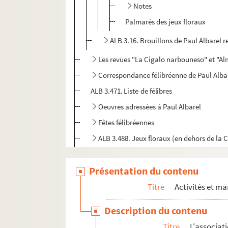
Notes
Palmarès des jeux floraux
ALB 3.16. Brouillons de Paul Albarel r
Les revues "La Cigalo narbouneso" et "
Correspondance félibréenne de Paul Alba
ALB 3.471. Liste de félibres
Oeuvres adressées à Paul Albarel
Fêtes félibréennes
ALB 3.488. Jeux floraux (en dehors de la 
Au sujet de Frédéric Mistral
Présentation du contenu
L'enseignement de la langue d'oc
ALB 3.497. Articles du capoulié Marius J
Titre
Activités et ma
Publications en série
Description du contenu
Documentation à propos de la langue et de l
Titre
L'associat