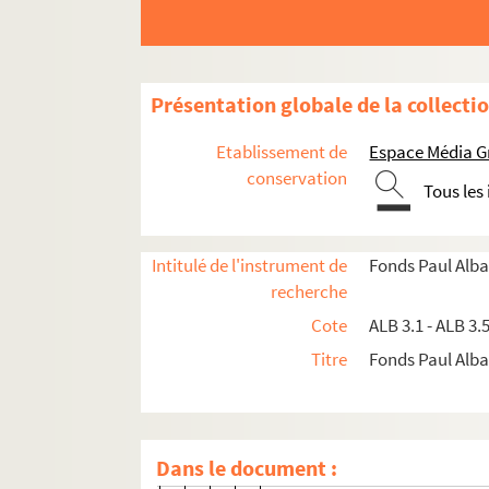
Activités et manifestations félibréennes
ALB 3.1. Carte de Félibre de Paul Albarel (
Présentation globale de la collecti
Les dignités du Félibrige
Maintenance du Languedoc
Etablissement de
Espace Média G
conservation
ALB 3.11. Brouillons de Paul Albarel relati
Tous les
ALB 3.12. Albarel (Paul). -
L'inventeur du se
L'association "La Cigalo narbouneso"
Intitulé de l'instrument de
Fonds Paul Alba
ALB 3.13. Documents administratifs 
recherche
Jeux floraux de la Cigalo narbouneso
Cote
ALB 3.1 - ALB 3.
Titre
Fonds Paul Albar
ALB 3.14. Jeux floraux (1912-1913
ALB 3.15. Jeux floraux (1922)
Prose
Dans le document :
Excelsior