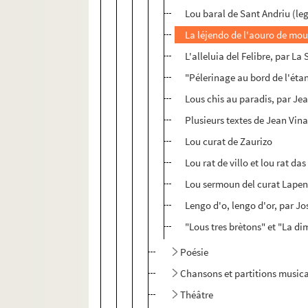
Lou baral de Sant Andriu (le
La léjendo de l'aouro de mo
L'alleluia del Felibre, par La
"Pélerinage au bord de l'éta
Lous chis au paradis, par Je
Plusieurs textes de Jean Vin
Lou curat de Zaurizo
Lou rat de villo et lou rat d
Lou sermoun del curat Lapen
Lengo d'o, lengo d'or, par J
"Lous tres brètons" et "La di
Poésie
Chansons et partitions music
Théâtre