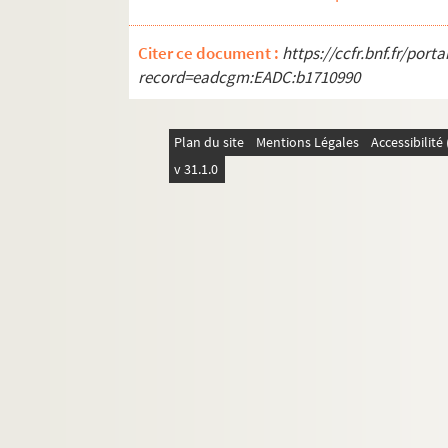
Citer ce document :
https://ccfr.bnf.fr/por
record=eadcgm:EADC:b1710990
Plan du site
Mentions Légales
Accessibilit
v 31.1.0