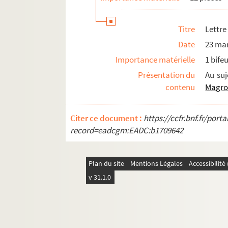
Titre
Lettre
Date
23 ma
Importance matérielle
1 bifeu
Présentation du
Au suj
contenu
Magr
Citer ce document :
https://ccfr.bnf.fr/por
record=eadcgm:EADC:b1709642
Plan du site
Mentions Légales
Accessibilit
v 31.1.0