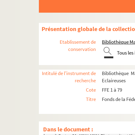
Carton 51 : MNU et MNV - 1. Photographies, f
Carton 52 : MNG à MR. Suite du fonds Mauro
Carton 53 : MNT. Canada, Londres, DT et rev
Présentation globale de la collecti
Carton 54 : MNG 2. D.T. Debrouillum Tibi : journ
Carton 55 : MNG 2. D.T. Debrouillum Tibi: journa
Etablissement de
Bibliothèque Ma
conservation
Carton 56. Fonds Marguerite Mansion
Tous les
Cartons 57 à 69. Fonds Geneviève Jourdain-La
Carton 57 : MNF-MNG. Pédagogie, revues
Intitulé de l'instrument de
Bibliothèque M
Carton 58 : MNH. Formation
recherche
Eclaireuses
Carton 59 : MNJ. Relations publiques
Cote
FFE 1 à 79
Carton 60 : MNJ. Relations publiques sui
Titre
Fonds de la Féd
Carton 61. MNO-MNP-MNQ
Carton 62. Témoignages, souvenirs person
Carton 63 : MNU. Photos
Dans le document :