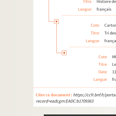
Titre
Histoire de
Langue
français
Cote
Carton
Titre
Tri de
Langue
frança
Cote
M
Titre
Le
Date
1
Langue
fr
Citer ce document :
https://ccfr.bnf.fr/por
record=eadcgm:EADC:b1709363