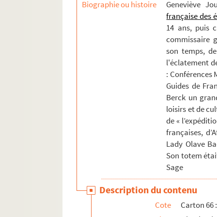
Biographie ou histoire
Geneviève Jo
française des 
14 ans, puis 
commissaire gé
son temps, de 
l'éclatement de
: Conférences M
Guides de Fran
Berck un gran
loisirs et de cu
de « l’expéditi
françaises, d’
Lady Olave Ba
Son totem étai
Sage
Description du contenu
Cote
Carton 66 