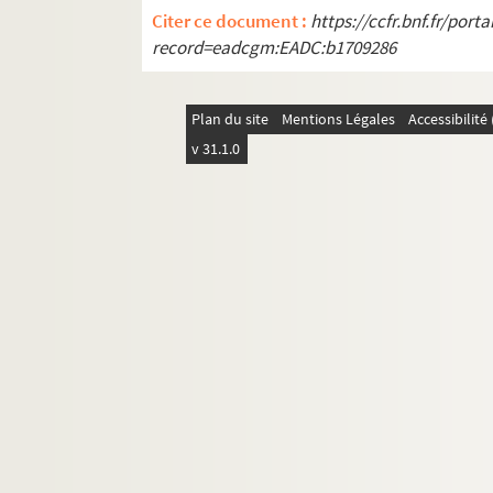
Citer ce document :
https://ccfr.bnf.fr/por
record=eadcgm:EADC:b1709286
Plan du site
Mentions Légales
Accessibilit
v 31.1.0