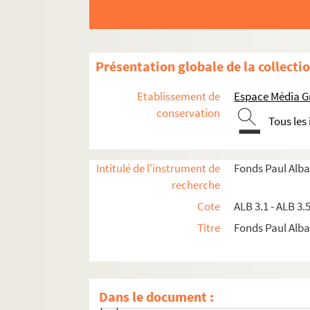
Présentation globale de la collecti
Etablissement de
Espace Média G
conservation
Tous les
Activités et manifestations félibréennes
Intitulé de l'instrument de
Fonds Paul Alba
recherche
ALB 3.1. Carte de Félibre de Paul Albarel (
Cote
ALB 3.1 - ALB 3.
Les dignités du Félibrige
Titre
Fonds Paul Albar
Maintenance du Languedoc
ALB 3.11. Brouillons de Paul Albarel relati
ALB 3.12. Albarel (Paul). -
L'inventeur du se
Dans le document :
L'association "La Cigalo narbouneso"