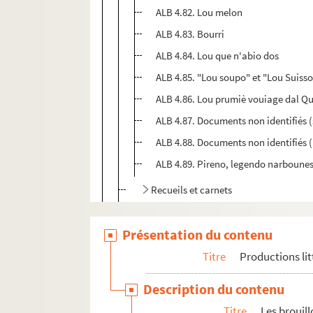
ALB 4.82. Lou melon
ALB 4.83. Bourri
ALB 4.84. Lou que n'abio dos
ALB 4.85. "Lou soupo" et "Lou Suiss
ALB 4.86. Lou prumiè vouiage dal Q
ALB 4.87. Documents non identifiés 
ALB 4.88. Documents non identifiés 
ALB 4.89. Pireno, legendo narbounes
Recueils et carnets
ALB 4.94. Prières à Notre-Dame de Lou
Présentation du contenu
Les manuscrits de Paul Albarel
Titre
Productions lit
ALB 4.114. Épreuves corrigées
Les publications de Paul Albarel
Description du contenu
Documents relatifs aux publications de P
Titre
Les brouil