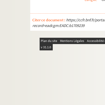
Citer ce document :
https://ccfr.bnf.fr/por
record=eadcgm:EADC:b1709239
Plan du site
Mentions Légales
Accessibilit
v 31.1.0