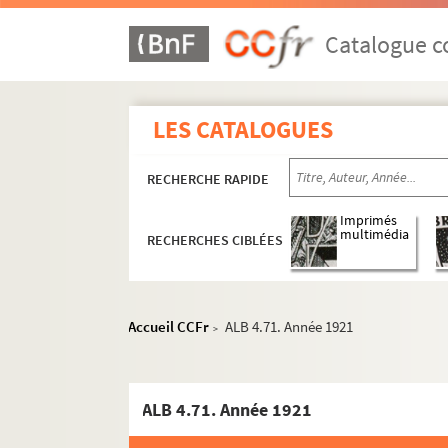
Catalogue co
LES CATALOGUES
RECHERCHE RAPIDE
Imprimés
multimédia
RECHERCHES CIBLÉES
Accueil CCFr
ALB 4.71. Année 1921
>
Documents de famille
ALB 4.71. Année 1921
Documents estudiantins et professionnels