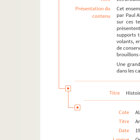
Travaux d'érudition et sociétés savantes
Présentation du
Cet ensemb
par Paul Al
contenu
Mouvement viticole
sur ces te
Associations locales
présentent
supports t
La Grande Guerre et le front d'Orient
volants, e
Documents et objets annexes
de conserv
brouillons 
Une grande
dans les ca
Titre
Histoi
Cote
AL
Titre
A
Date
1
Langue
O