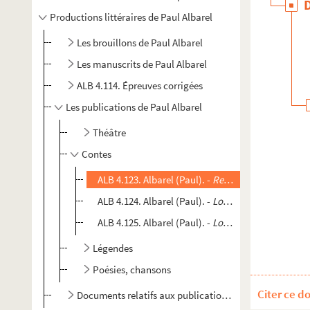
Productions littéraires de Paul Albarel
Les brouillons de Paul Albarel
Les manuscrits de Paul Albarel
ALB 4.114. Épreuves corrigées
Les publications de Paul Albarel
Théâtre
Contes
ALB 4.123. Albarel (Paul). -
Requiescat in pace
, B
ALB 4.124. Albarel (Paul). -
Lou ministre
, Narbonn
ALB 4.125. Albarel (Paul). -
Lou pantaloun coulan
Légendes
Poésies, chansons
Citer ce d
Documents relatifs aux publications de Paul Albarel