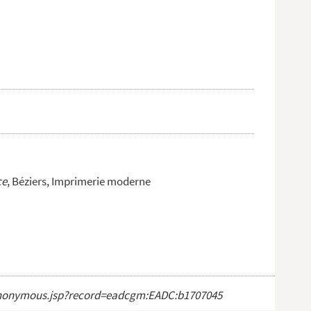
ce
, Béziers, Imprimerie moderne
ct_anonymous.jsp?record=eadcgm:EADC:b1707045