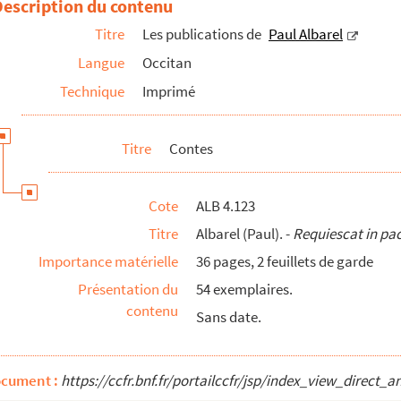
Description du contenu
Titre
Les publications de
Paul Albarel
Langue
Occitan
Technique
Imprimé
Titre
Contes
Cote
ALB 4.123
éziers, Imprimerie moderne
Titre
Albarel (Paul). -
Requiescat in pa
e, Estampariè dal Lengodoc
Importance matérielle
36 pages, 2 feuillets de garde
t
, Toulouse, A la "Terro d'Oc"
Présentation du
54 exemplaires.
contenu
Sans date.
ocument :
https://ccfr.bnf.fr/portailccfr/jsp/index_view_dire