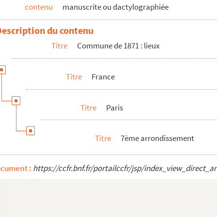
contenu
manuscrite ou dactylographiée
Description du contenu
Titre
Commune de 1871 : lieux
c pendant la semaine sanglante
Titre
France
Titre
Paris
Titre
7ème arrondissement
ocument :
https://ccfr.bnf.fr/portailccfr/jsp/index_view_dire