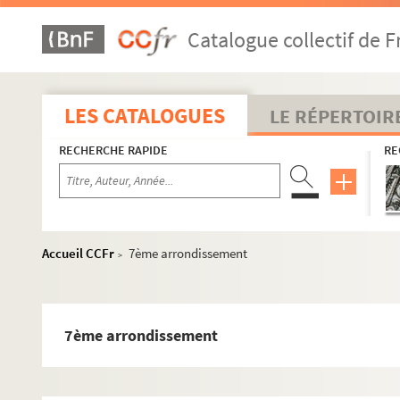
Catalogue collectif de F
LES CATALOGUES
LE RÉPERTOIR
RECHERCHE RAPIDE
RE
Accueil CCFr
7ème arrondissement
>
7ème arrondissement
Pièces historiques
Dossiers de travail