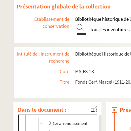
Commune de 1871 : lieux
Présentation globale de la collection
4-MS-FS-23-026. Algérie
Etablissement de
Bibliothèque historique de la
Espagne
conservation
4-MS-FS-23-029. Etats-Unis
Tous les inventaires
France
4-MS-FS-23-030. Bagneux, les fusillés
Intitulé de l'instrument de
Bibliothèque Historique de l
4-MS-FS-23-031. Bois-le-Roi
recherche
4-MS-FS-23-032. Bourron-Marlotte
Cote
MS-FS-23
4-MS-FS-23-033. Cachan, la grange Ory
Titre
Fonds Cerf, Marcel (1911-201
4-MS-FS-23-034. Caraïbes
4-MS-FS-23-035. Marseille
4-MS-FS-23-036. Narbonne
Dans le document :
Prés
Paris
1er arrondissement