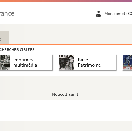
rance
Mon compte C
E
CHERCHES CIBLÉES
Imprimés
Base
multimédia
Patrimoine
Notice
1 sur 1