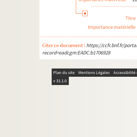
Titre
Importance matérielle
Citer ce document :
https://ccfr.bnf.fr/por
record=eadcgm:EADC:b1706928
Plan du site
Mentions Légales
Accessibilit
v 31.1.0