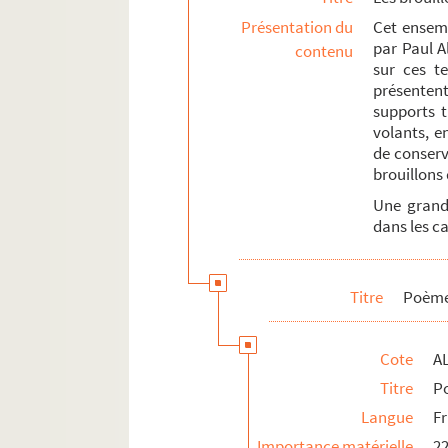
Présentation du
Cet ensemb
par Paul Al
contenu
sur ces te
présentent
supports t
volants, e
de conserv
brouillons 
Une grande
dans les ca
Titre
Poème
Cote
AL
Titre
P
Langue
F
Importance matérielle
22