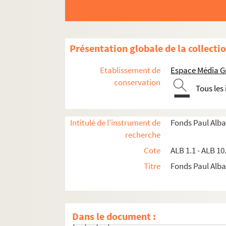
À l'ami Buisson
Le vote des femmes
J'ai pris un petit train
Présentation globale de la collecti
Il ne faut pas être jaloux...
Etablissement de
Espace Média G
Le mathématicien
conservation
Tous les
À tante Berthe
Bataille d'oiseaux
Intitulé de l'instrument de
Fonds Paul Alba
Ma tante il faut que je m'excuse..
recherche
En sortant si par hasard...
Cote
ALB 1.1 - ALB 10
Symphonie en noir
Titre
Fonds Paul Albar
Septimanie (2 versions)
Le vote des femmes (2 versions)
Rabelais
Dans le document :
À Mistral