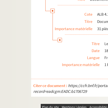
Cote
ALB 4.
Titre
Docume
Importance matérielle
31 piè
Titre
Le
Date
18
Langue
F
Importance matérielle
1 
Citer ce document :
https://ccfr.bnf.fr/por
record=eadcgm:EADC:b1706729
Plan du site
Mentions Légales
Accessibilit