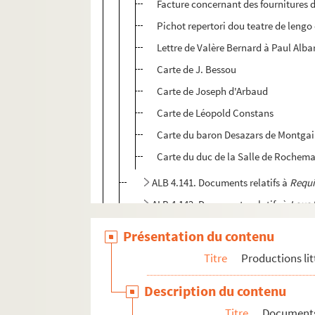
Facture concernant des fournitures 
Pichot repertori dou teatre de lengo
Lettre de Valère Bernard à Paul Alba
Carte de J. Bessou
Carte de Joseph d'Arbaud
Carte de Léopold Constans
Carte du baron Desazars de Montgai
Carte du duc de la Salle de Rochem
ALB 4.141. Documents relatifs à
Requi
ALB 4.142. Documents relatifs à
Lous 
ALB 4.143. Documents relatifs à
Lous 
Présentation du contenu
ALB 4.144. Documents relatifs à
A lo 
Titre
Productions lit
ALB 4.145. Lettre du docteur Vinas à Pau
Description du contenu
Travaux d'érudition et sociétés savantes
Titre
Documents 