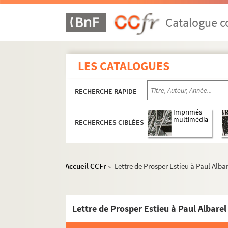
Catalogue co
LES CATALOGUES
RECHERCHE RAPIDE
Imprimés
multimédia
RECHERCHES CIBLÉES
Documents de famille
Accueil CCFr
Lettre de Prosper Estieu à Paul Alba
>
Documents estudiantins et professionnels
Productions littéraires de Paul Albarel
Lettre de Prosper Estieu à Paul Albarel
Les brouillons de Paul Albarel
Les manuscrits de Paul Albarel