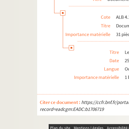
Mouvement viticole
Associations locales
Cote
ALB 4.
La Grande Guerre et le front d'Orient
Titre
Docume
Documents et objets annexes
Importance matérielle
31 piè
Titre
Le
Date
25
Langue
O
Importance matérielle
1 
Citer ce document :
https://ccfr.bnf.fr/por
record=eadcgm:EADC:b1706719
Plan du site
Mentions Légales
Accessibilit