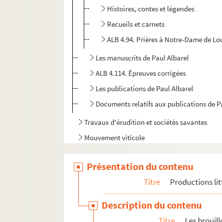
Histoires, contes et légendes
Recueils et carnets
ALB 4.94. Prières à Notre-Dame de Lou
Les manuscrits de Paul Albarel
ALB 4.114. Épreuves corrigées
Les publications de Paul Albarel
Documents relatifs aux publications de P
Travaux d'érudition et sociétés savantes
Mouvement viticole
Associations locales
Présentation du contenu
La Grande Guerre et le front d'Orient
Titre
Productions lit
Documents et objets annexes
Description du contenu
Titre
Les brouil