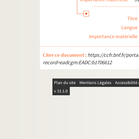
Titre
Langue
Importance matérielle
Citer ce document :
https://ccfr.bnf.fr/por
record=eadcgm:EADC:b1706612
Plan du site
Mentions Légales
Accessibilit
v 31.1.0