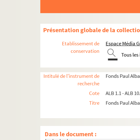
Septimanie à ses amis très préci
Imne a santo Estello
Vivo la Reino Anno-Mario...
Présentation globale de la collecti
L'ase e lou biou
Que lous jouvents, lou cor en flou
Etablissement de
Espace Média G
Dumpèi que canto la Cigalo...
conservation
Tous les
Lou rastelié
Lou mèrle e lou coucut
Intitulé de l'instrument de
Fonds Paul Alba
Sios arribat, bil cigalou...
recherche
Lou gous d'arrest
Cote
ALB 1.1 - ALB 10
En me veyent aissi... (2 versions)
Titre
Fonds Paul Albar
Cap d'obro triunflant...
A la ciutat de Carcassouno
Al bravi Jan...
Dans le document :
Poème en l'honneur de Jacques 