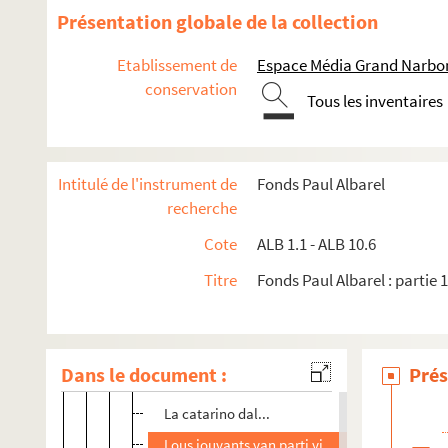
ALB 4.18. Année 1918
Présentation globale de la collection
ALB 4.19. Année 1919
Etablissement de
Espace Média Grand Narbo
ALB 4.20. Année 1920
conservation
ALB 4.21. Année 1921
Tous les inventaires
ALB 4.22. Année 1922
Osco ! La Cigalo s'en douno...
Intitulé de l'instrument de
Fonds Paul Albarel
Moussu Gaspard curat de Pechegut...
recherche
La margoutoun
Cote
ALB 1.1 - ALB 10.6
A l'amic Vinas
Titre
Fonds Paul Albarel : partie 
La catarino
A Mouliéro
Bonno annado
Dans le document :
Prés
E balalin e balalan...
La catarino dal...
Lous jouvants van parti viure la nouvelo vido..