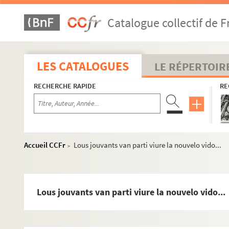
ALB 4.4. Année 1905
Catalogue collectif de F
ALB 4.5. Année 1906
ALB 4.6. Année 1907
ALB 4.7. Année 1908
LES CATALOGUES
LE RÉPERTOIR
ALB 4.8. Année 1909
RECHERCHE RAPIDE
RE
ALB 4.9. Année 1910
ALB 4.10. Année 1911
ALB 4.11. Année 1912
ALB 4.12. Année 1913
Accueil CCFr
Lous jouvants van parti viure la nouvelo vido...
>
ALB 4.13. Année 1914
ALB 4.14. Année 1915
ALB 4.15. Année 1916
Lous jouvants van parti viure la nouvelo vido...
ALB 4.16. Année 1917
ALB 4.17. Années 1915-1917