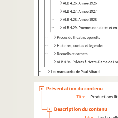
ALB 4.26. Année 1926
ALB 4.27. Année 1927
ALB 4.28. Année 1928
ALB 4.29. Poèmes non datés et en 
Pièces de théâtre, opérette
Histoires, contes et légendes
Recueils et carnets
ALB 4.94. Prières à Notre-Dame de Lou
Les manuscrits de Paul Albarel
ALB 4.114. Épreuves corrigées
Présentation du contenu
Les publications de Paul Albarel
Documents relatifs aux publications de P
Titre
Productions lit
Travaux d'érudition et sociétés savantes
Description du contenu
Mouvement viticole
Titre
Les brouil