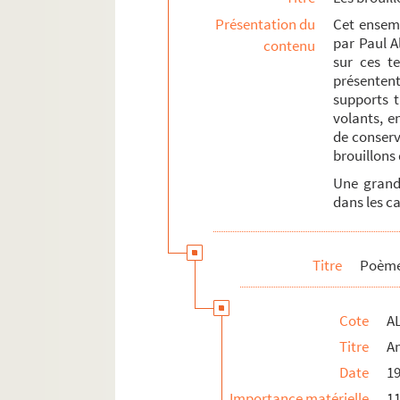
Associations locales
Présentation du
Cet ensemb
La Grande Guerre et le front d'Orient
par Paul Al
contenu
sur ces te
Documents et objets annexes
présentent
supports t
volants, e
de conserv
brouillons 
Une grande
dans les ca
Titre
Poème
Cote
AL
Titre
A
Date
1
Importance matérielle
11