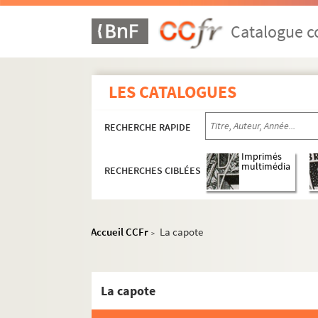
Catalogue co
Documents de famille
Documents estudiantins et professionnels
Productions littéraires de Paul Albarel
LES CATALOGUES
Les brouillons de Paul Albarel
RECHERCHE RAPIDE
Poèmes, chansons
Imprimés
ALB 4.1. Année 1900
multimédia
RECHERCHES CIBLÉES
ALB 4.2. Années 1901 à 1903
ALB 4.3. Année 1904
ALB 4.4. Année 1905
Accueil CCFr
La capote
>
ALB 4.5. Année 1906
ALB 4.6. Année 1907
La capote
ALB 4.7. Année 1908
ALB 4.8. Année 1909