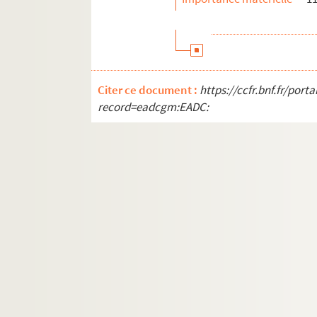
Citer ce document :
https://ccfr.bnf.fr/por
record=eadcgm:EADC: