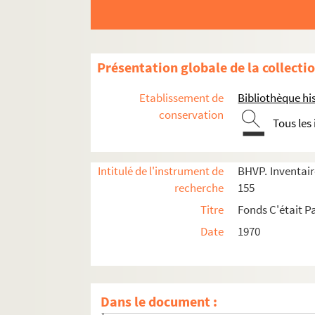
e
Carrés 1 à 9. 17
arrondissement
Présentation globale de la collecti
e
Carrés 10 à 28. 17
arrondissement
Etablissement de
Bibliothèque his
e
e
Carrés 29 à 48. 17
et 18
arrondissements
conservation
Tous les
e
Carrés 49 à 68. 18
arrondissement
4-EPF-012-1778-004. de Paris quadrillé pour l
Intitulé de l'instrument de
BHVP. Inventaire
Carré 49
recherche
155
Carré 50
Titre
Fonds C'était Pa
Carré 51
Date
1970
Carré 52
Carré 53
Carré 54
Dans le document :
Carré 55