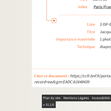
Index
Paris (Fra
Cote
2-DP-
Titre
Jacque
Importance matérielle
1 phot
Technique
diapos
Citer ce document :
https://ccfr.bnf.fr/por
record=eadcgm:EADC:b1648439
Plan du site
Mentions Légales
Accessibilit
v 31.1.0