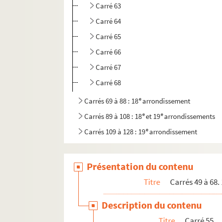
Carré 63
Carré 64
Carré 65
Carré 66
Carré 67
Carré 68
e
Carrés 69 à 88 : 18
arrondissement
e
e
Carrés 89 à 108 : 18
et 19
arrondissements
e
Carrés 109 à 128 : 19
arrondissement
e
Carrés 129 à 146 : 19
arrondissement, Pantin,
e
Carrés 147 à 151 : 16
arrondissement
Présentation du contenu
e
Carrés 152 à 155. 16
arrondissement, Bois d
Titre
Carrés 49 à 68.
Description du contenu
Titre
Carré 55