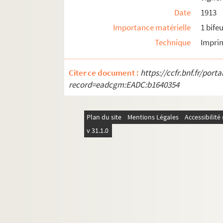
Date
1913
Importance matérielle
1 bifeu
Technique
Impri
Citer ce document :
https://ccfr.bnf.fr/por
record=eadcgm:EADC:b1640354
Plan du site
Mentions Légales
Accessibilit
v 31.1.0