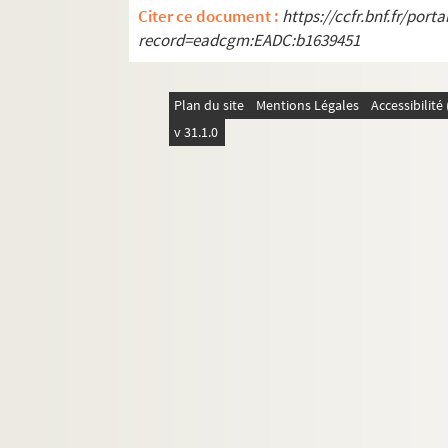
Citer ce document :
https://ccfr.bnf.fr/por
record=eadcgm:EADC:b1639451
Plan du site
Mentions Légales
Accessibilit
v 31.1.0