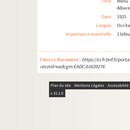
Titre
Menu 
Albare
Date
1925
Langue
Occit
Importance matérielle
1 bifeu
Citer ce document :
https://ccfr.bnf.fr/por
record=eadcgm:EADC:b1639276
Plan du site
Mentions Légales
Accessibilit
v 31.1.0