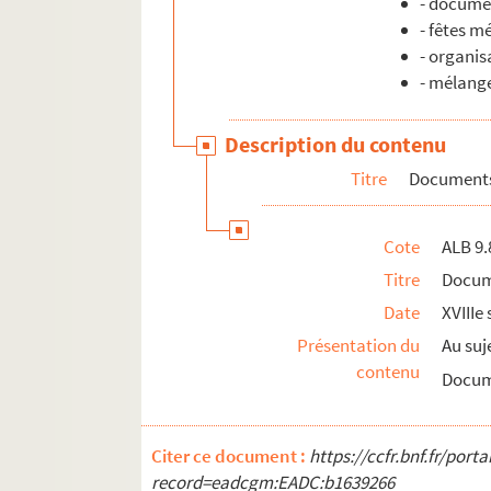
- documen
- fêtes m
- organis
- mélang
Description du contenu
Titre
Documents
Cote
ALB 9.
Titre
Docum
Date
XVIIIe 
Présentation du
Au suj
contenu
Docume
Citer ce document :
https://ccfr.bnf.fr/por
record=eadcgm:EADC:b1639266