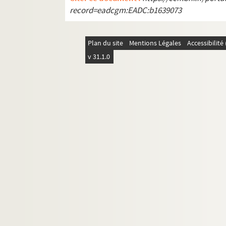
record=eadcgm:EADC:b1639073
Plan du site
Mentions Légales
Accessibilit
v 31.1.0