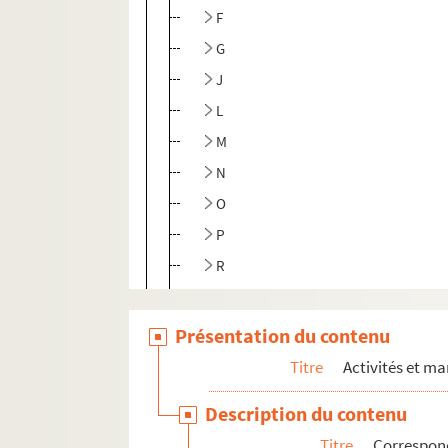
F
G
J
L
M
N
O
P
R
S
T
Présentation du contenu
V
Titre
Activités et ma
ALB 3.471. Liste de félibres
Description du contenu
Oeuvres adressées à Paul Albarel
Titre
Correspon