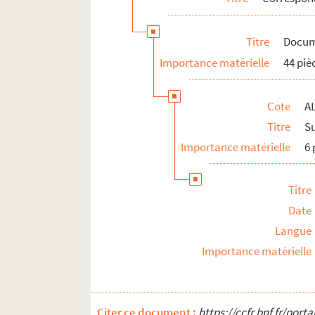
Fêtes félibréennes
ALB 3.488. Jeux floraux (en dehors de la 
Titre
Docum
Au sujet de Frédéric Mistral
Importance matérielle
44 piè
L'enseignement de la langue d'oc
ALB 3.497. Articles du capoulié Marius J
Cote
AL
Publications en série
Titre
Su
Documentation à propos de la langue et de l
Importance matérielle
6 
Titre
Date
Langue
Importance matérielle
Citer ce document :
https://ccfr.bnf.fr/por