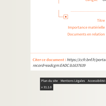
Associations locales
La Grande Guerre et le front d'Orient
Documents et objets annexes
Titre
Importance matérielle
Documents en relation
Citer ce document :
https://ccfr.bnf.fr/por
record=eadcgm:EADC:b1637639
Plan du site
Mentions Légales
Accessibilit
v 31.1.0