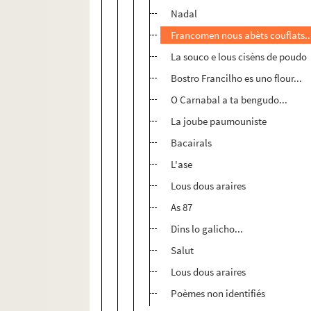
Nadal
Francomen nous abèts couflats..
La souco e lous cisèns de poudo
Bostro Francilho es uno flour...
O Carnabal a ta bengudo...
La joube paumouniste
Bacairals
L'ase
Lous dous araires
As 87
Dins lo galicho...
Salut
Lous dous araires
Poèmes non identifiés