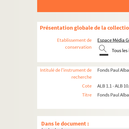
ALB 4.9. Année 1910
ALB 4.10. Année 1911
ALB 4.11. Année 1912
Présentation globale de la collecti
Cansou
Etablissement de
Espace Média G
Jan a sa moulhè la Frosino...
conservation
Tous les
A M. Barraillé
Coumo'n buc baralhur Jerusalem b
Intitulé de l'instrument de
Fonds Paul Alba
Coumo'n buc baralhur Jerusalem b
recherche
Moun amo se regalo...
Cote
ALB 1.1 - ALB 10
O balento cabalo ! O bestiolo cari
Titre
Fonds Paul Albar
Pouedo reino sans paribo...
La cofo narbouneso
Las respounsos dal margulhè
Dans le document :
Lou diable un jour...