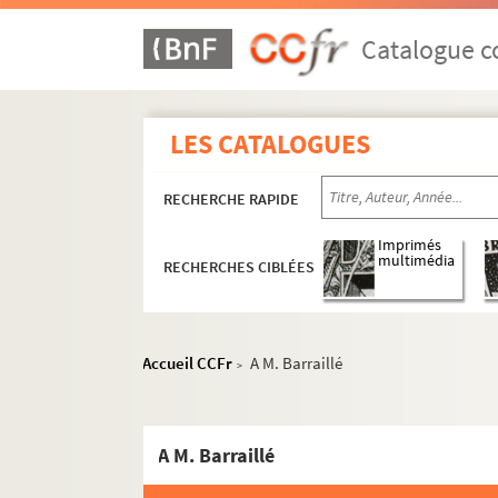
Catalogue co
LES CATALOGUES
RECHERCHE RAPIDE
Imprimés
multimédia
RECHERCHES CIBLÉES
Accueil CCFr
A M. Barraillé
>
Documents de famille
Documents estudiantins et professionnels
A M. Barraillé
Productions littéraires de Paul Albarel