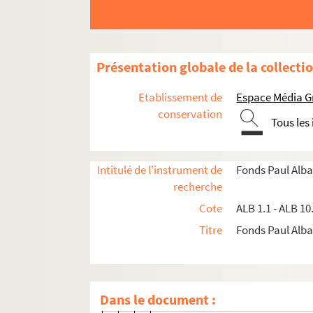
Les brouillons de Paul Albarel
Poèmes, chansons
ALB 4.1. Année 1900
Présentation globale de la collecti
ALB 4.2. Années 1901 à 1903
Etablissement de
Espace Média G
ALB 4.3. Année 1904
conservation
Tous les
ALB 4.4. Année 1905
ALB 4.5. Année 1906
Intitulé de l'instrument de
Fonds Paul Alba
ALB 4.6. Année 1907
recherche
ALB 4.7. Année 1908
Cote
ALB 1.1 - ALB 10
ALB 4.8. Année 1909
Titre
Fonds Paul Albar
ALB 4.9. Année 1910
ALB 4.10. Année 1911
ALB 4.11. Année 1912
Dans le document :
Cansou