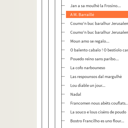
Jan a sa moulhè la Frosino...
A M. Barraillé
Coumo'n buc baralhur Jerusalem b
Coumo'n buc baralhur Jerusalem b
Moun amo se regalo...
O balento cabalo ! O bestiolo cari
Pouedo reino sans paribo...
La cofo narbouneso
Las respounsos dal margulhè
Lou diable un jour...
Nadal
Francomen nous abèts couflats..
La souco e lous cisèns de poudo
Bostro Francilho es uno flour...