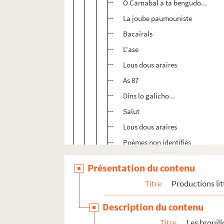
O Carnabal a ta bengudo...
La joube paumouniste
Bacairals
L'ase
Lous dous araires
As 87
Dins lo galicho...
Salut
Lous dous araires
Poèmes non identifiés
ALB 4.12. Année 1913
Présentation du contenu
ALB 4.13. Année 1914
Titre
Productions lit
ALB 4.14. Année 1915
Description du contenu
ALB 4.15. Année 1916
Titre
Les brouil
ALB 4.16. Année 1917