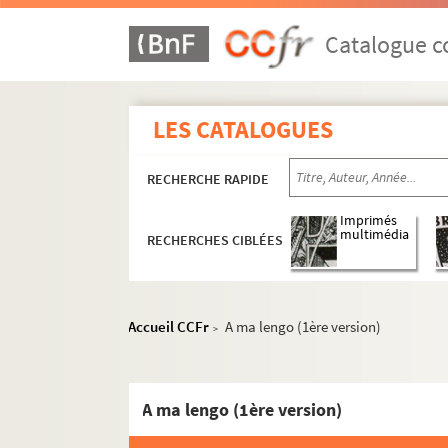
Catalogue co
LES CATALOGUES
RECHERCHE RAPIDE
Imprimés
multimédia
RECHERCHES CIBLÉES
Accueil CCFr
A ma lengo (1ère version)
>
Documents de famille
Documents estudiantins et professionnels
Productions littéraires de Paul Albarel
A ma lengo (1ère version)
Les brouillons de Paul Albarel