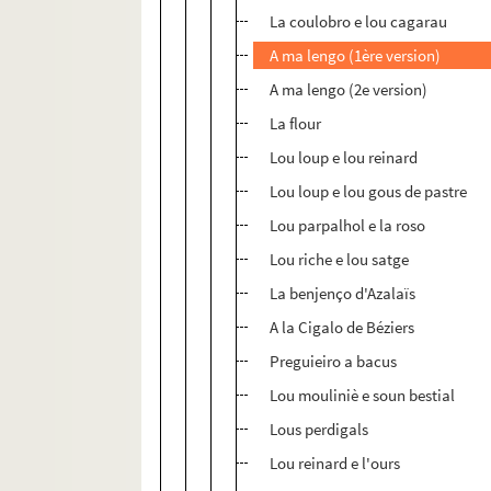
La coulobro e lou cagarau
A ma lengo (1ère version)
A ma lengo (2e version)
La flour
Lou loup e lou reinard
Lou loup e lou gous de pastre
Lou parpalhol e la roso
Lou riche e lou satge
La benjenço d'Azalaïs
A la Cigalo de Béziers
Preguieiro a bacus
Lou mouliniè e soun bestial
Lous perdigals
Lou reinard e l'ours