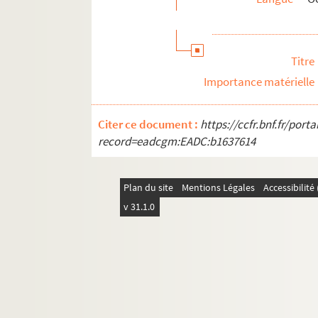
Les manuscrits de Paul Albarel
ALB 4.114. Épreuves corrigées
Titre
Les publications de Paul Albarel
Importance matérielle
Documents relatifs aux publications de P
Travaux d'érudition et sociétés savantes
Citer ce document :
https://ccfr.bnf.fr/por
Mouvement viticole
record=eadcgm:EADC:b1637614
Associations locales
La Grande Guerre et le front d'Orient
Plan du site
Mentions Légales
Accessibilit
Documents et objets annexes
v 31.1.0