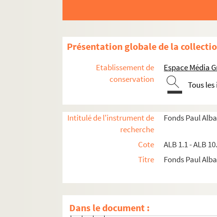
Poèmes, chansons
ALB 4.1. Année 1900
ALB 4.2. Années 1901 à 1903
Présentation globale de la collecti
ALB 4.3. Année 1904
Etablissement de
Espace Média G
ALB 4.4. Année 1905
conservation
Tous les
ALB 4.5. Année 1906
ALB 4.6. Année 1907
Intitulé de l'instrument de
Fonds Paul Alba
ALB 4.7. Année 1908
recherche
ALB 4.8. Année 1909
Cote
ALB 1.1 - ALB 10
ALB 4.9. Année 1910
Titre
Fonds Paul Albar
A la Cigalo (1ère version)
A la Cigalo (2e version)
Lous medecis
Dans le document :
Felhun noubel