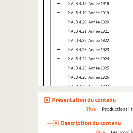
ALB 4.18. Année 1918
ALB 4.19. Année 1919
ALB 4.20. Année 1920
ALB 4.21. Année 1921
ALB 4.22. Année 1922
ALB 4.23. Année 1923
ALB 4.24. Année 1924
ALB 4.25. Année 1925
ALB 4.26. Année 1926
ALB 4.27. Année 1927
ALB 4.28. Année 1928
Présentation du contenu
ALB 4.29. Poèmes non datés et en 
Titre
Productions lit
Pièces de théâtre, opérette
Description du contenu
Histoires, contes et légendes
Titre
Les brouil