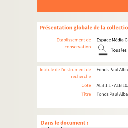
ALB 4.5. Année 1906
ALB 4.6. Année 1907
ALB 4.7. Année 1908
Présentation globale de la collecti
ALB 4.8. Année 1909
Etablissement de
Espace Média G
Lou petassou e lou diable
conservation
Tous les
Lous gous que daissou par ana s
Mariage
Intitulé de l'instrument de
Fonds Paul Alba
Passejado amourouso
recherche
Passejado amourouso
Cote
ALB 1.1 - ALB 10
"L'ome, lou chabal, l'ase e lou p
Titre
Fonds Paul Albar
A l'amic Goudy
A l'amic Goudy
Moussu Moulins...
Dans le document :
Tristesso