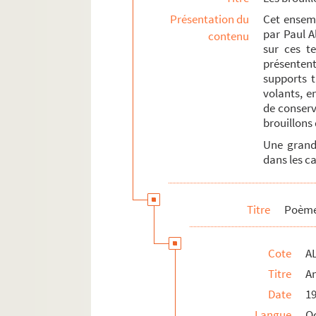
Recueils et carnets
Présentation du
Cet ensemb
ALB 4.94. Prières à Notre-Dame de Lou
par Paul Al
contenu
sur ces te
Les manuscrits de Paul Albarel
présentent
ALB 4.114. Épreuves corrigées
supports t
volants, e
Les publications de Paul Albarel
de conserv
Documents relatifs aux publications de P
brouillons 
Travaux d'érudition et sociétés savantes
Une grande
dans les ca
Mouvement viticole
Associations locales
La Grande Guerre et le front d'Orient
Titre
Poème
Documents et objets annexes
Cote
AL
Titre
A
Date
1
Langue
O