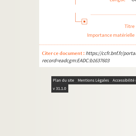
Titre
Importance matérielle
Citer ce document :
https://ccfr.bnf.fr/por
record=eadcgm:EADC:b1637603
Plan du site
Mentions Légales
Accessibilit
v 31.1.0