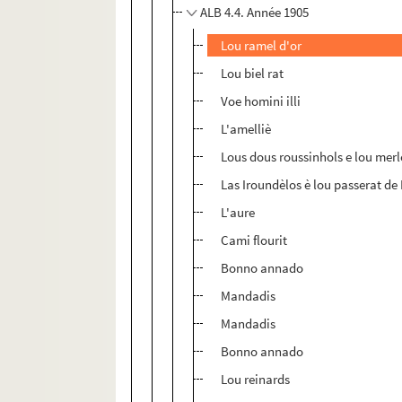
ALB 4.4. Année 1905
Lou ramel d'or
Lou biel rat
Voe homini illi
L'amelliè
Lous dous roussinhols e lou merl
Las Iroundèlos è lou passerat d
L'aure
Cami flourit
Bonno annado
Mandadis
Mandadis
Bonno annado
Lou reinards