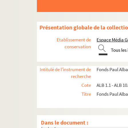
Présentation globale de la collecti
Etablissement de
Espace Média G
conservation
Tous les
Documents de famille
Documents estudiantins et professionnels
Intitulé de l'instrument de
Fonds Paul Alba
Productions littéraires de Paul Albarel
recherche
Les brouillons de Paul Albarel
Cote
ALB 1.1 - ALB 10
Titre
Fonds Paul Albar
Poèmes, chansons
ALB 4.1. Année 1900
ALB 4.2. Années 1901 à 1903
Dans le document :
ALB 4.3. Année 1904