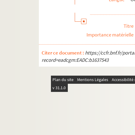
Recueils et carnets
ALB 4.94. Prières à Notre-Dame de Lou
Titre
Les manuscrits de Paul Albarel
Importance matérielle
ALB 4.114. Épreuves corrigées
Les publications de Paul Albarel
Citer ce document :
https://ccfr.bnf.fr/por
Documents relatifs aux publications de P
record=eadcgm:EADC:b1637543
Travaux d'érudition et sociétés savantes
Mouvement viticole
Plan du site
Mentions Légales
Accessibilit
Associations locales
v 31.1.0
La Grande Guerre et le front d'Orient
Documents et objets annexes