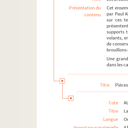
Présentation du
Cet ensemb
Recueils et carnets
par Paul Al
contenu
ALB 4.94. Prières à Notre-Dame de Lou
sur ces te
présentent
Les manuscrits de Paul Albarel
supports t
ALB 4.114. Épreuves corrigées
volants, e
de conserv
Les publications de Paul Albarel
brouillons 
Documents relatifs aux publications de P
Une grande
dans les ca
Travaux d'érudition et sociétés savantes
Mouvement viticole
Associations locales
Titre
Pièces
La Grande Guerre et le front d'Orient
Documents et objets annexes
Cote
AL
Titre
L
Langue
O
Importance matérielle
4 