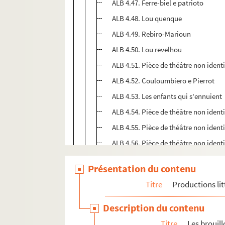
ALB 4.47. Ferre-biel e patrioto
ALB 4.48. Lou quenque
ALB 4.49. Rebiro-Marioun
ALB 4.50. Lou revelhou
ALB 4.51. Pièce de théâtre non ident
ALB 4.52. Couloumbiero e Pierrot
ALB 4.53. Les enfants qui s'ennuient
ALB 4.54. Pièce de théâtre non identi
ALB 4.55. Pièce de théâtre non identi
ALB 4.56. Pièce de théâtre non identi
ALB 4.57. Structure d'une pièce de t
Présentation du contenu
ALB 4.58. Pièce de théâtre non identi
Titre
Productions lit
ALB 4.59. Pièce de théâtre non identi
ALB 4.60. Résumé de la scène VII d'u
Description du contenu
Titre
Les brouil
Histoires, contes et légendes