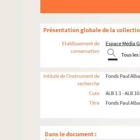
Présentation globale de la collecti
Etablissement de
Espace Média G
conservation
Documents de famille
Tous les
Documents estudiantins et professionnels
Productions littéraires de Paul Albarel
Intitulé de l'instrument de
Fonds Paul Alba
recherche
Les brouillons de Paul Albarel
Cote
ALB 1.1 - ALB 10
Poèmes, chansons
Titre
Fonds Paul Albar
Pièces de théâtre, opérette
ALB 4.30. Bibo lou bi
ALB 4.31. Margarideto
Dans le document :
ALB 4.32. La taco de familho