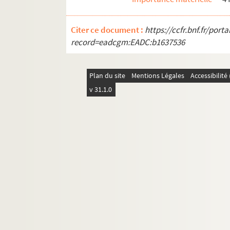
Citer ce document :
https://ccfr.bnf.fr/por
record=eadcgm:EADC:b1637536
Plan du site
Mentions Légales
Accessibilit
v 31.1.0