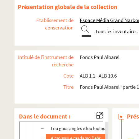
Présentation globale de la collection
Les brouillons de Paul Albarel
Poèmes, chansons
Etablissement de
Espace Média Grand Narbo
conservation
ALB 4.1. Année 1900
Tous les inventaires
ALB 4.2. Années 1901 à 1903
ALB 4.3. Année 1904
Intitulé de l'instrument de
Fonds Paul Albarel
Bonno annado
recherche
A moun amic Goudy
Cote
ALB 1.1 - ALB 10.6
Mou cher Théo
Titre
Fonds Paul Albarel : partie 
Lou gra de blad e lou gra de cibado
La camilho e la luserno
Maridatje
Dans le document :
Prés
Lou poul miedjournal
Lou gous angles e lou loulou
A moussu e madamo Debrus Luis à l'oucasiu d