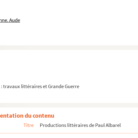
nne. Aude
1 : travaux littéraires et Grande Guerre
entation du contenu
Titre
Productions littéraires de Paul Albarel
e lour maridatje