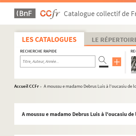
Catalogue collectif de F
LES CATALOGUES
LE RÉPERTOIR
RECHERCHE RAPIDE
RE
Accueil CCFr
A moussu e madamo Debrus Luis à l'oucasiu de l
>
Documents de famille
A moussu e madamo Debrus Luis à l'oucasiu de 
Documents estudiantins et professionnels
Productions littéraires de Paul Albarel